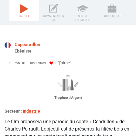
EN BREF
COMMENTAIRES
SUR LA
SUR LE MÉTIER
(0)
FORMATION
Copeaurillon
Ébéniste
"j'aime"
03 mn 36
3093 vues
1
Trophée d'Argent
Secteur :
Industrie
Le film proposera une parodie du conte « Cendrillon » de
Charles Perrault. Lobjectif est de présenter la filière bois en