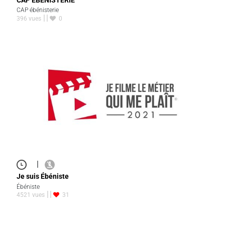
CAP ébénisterie
396 vues
0
|
Je suis Ébéniste
Ébéniste
4521 vues
31