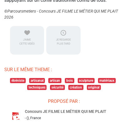
sappuyant sur un conte traditionnel connu de tous.
©Parcoursmetiers - Concours JE FILME LE MÉTIER QUI ME PLAIT
2026
J'AIME
JE REGARDE
CETTE VIDÉO
PLUS TARD
SUR LE MÊME THEME :
ébéniste
artisanat
artisan
bois
sculpture
matériaux
techniques
sécurité
création
original
PROPOSÉ PAR :
Concours JE FILME LE MÉTIER QUI ME PLAIT
- (), France