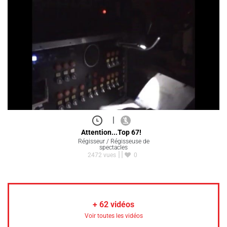
|
Attention...Top 67!
Régisseur / Régisseuse de
spectacles
2472 vues
0
+
62
vidéos
Voir toutes les vidéos