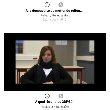
|
A la découverte du métier de relieu…
Relieur / Relieuse d'art
4224 vues
0
|
A quoi rêvent les 3DP6 ?
Tapissier / Tapissière