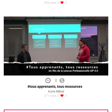
566 vues
2
|
#tous apprenants, tous ressources
Autre Métier
271 vues
3