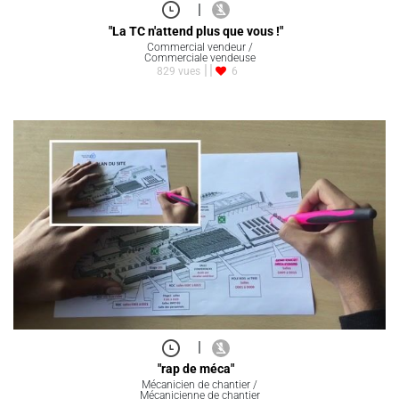
|
"La TC n'attend plus que vous !"
Commercial vendeur /
Commerciale vendeuse
829 vues
6
|
"rap de méca"
Mécanicien de chantier /
Mécanicienne de chantier