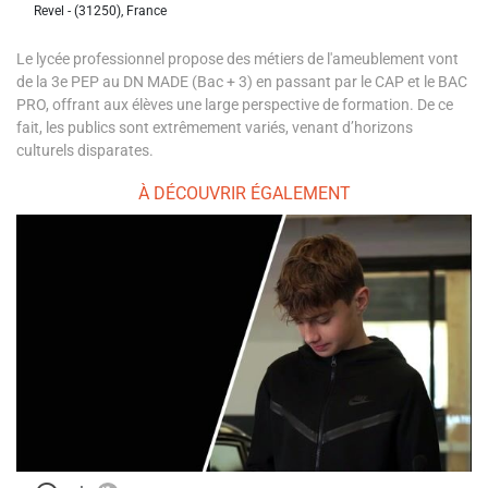
Revel - (31250), France
Le lycée professionnel propose des métiers de l'ameublement vont
de la 3e PEP au DN MADE (Bac + 3) en passant par le CAP et le BAC
PRO, offrant aux élèves une large perspective de formation. De ce
fait, les publics sont extrêmement variés, venant d’horizons
culturels disparates.
À DÉCOUVRIR ÉGALEMENT