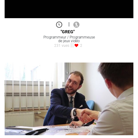
|
"GREG"
Programmeur / Programmeuse
de jeux vidéo
231 vues
2