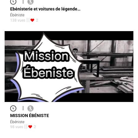
|
Ebénisterie et voitures de légende…
Ébéniste
138 vues
2
|
MISSION ÉBÉNISTE
Ébéniste
98 vues
2