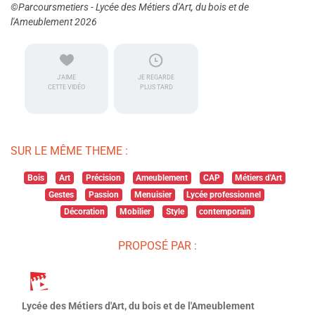
©Parcoursmetiers - Lycée des Métiers d'Art, du bois et de
l'Ameublement 2026
J'AIME
JE REGARDE
CETTE VIDÉO
PLUS TARD
SUR LE MÊME THEME :
Bois
Art
Précision
Ameublement
CAP
Métiers d'Art
Gestes
Passion
Menuisier
Lycée professionnel
Décoration
Mobilier
Style
contemporain
PROPOSÉ PAR :
Lycée des Métiers d'Art, du bois et de l'Ameublement