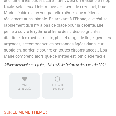
enchaînent les pauses café… Bref, c’est un métier bien trop
facile, selon eux. Déterminée à en avoir le cœur net, Lou-
Marie décide d’aller voir par elle-même si ce métier est
réellement aussi simple. En arrivant à l’Ehpad, elle réalise
rapidement qu’il n’y a pas de place pour la détente. Elle
peine à suivre le rythme effréné des aides-soignantes :
distribuer les médicaments, plier et ranger le linge, gérer les
urgences, accompagner les personnes âgées dans leur
quotidien, garder le sourire en toutes circonstances… Lou-
Marie comprend alors que ce métier est loin d’être facile.
©Parcoursmetiers - Lycée privé La Salle Deforest de Lewarde 2026
J'AIME
JE REGARDE
CETTE VIDÉO
PLUS TARD
SUR LE MÊME THEME :