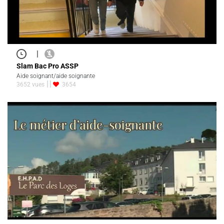
|
Slam Bac Pro ASSP
Aide soignant/aide soignante
3652 vues
3654