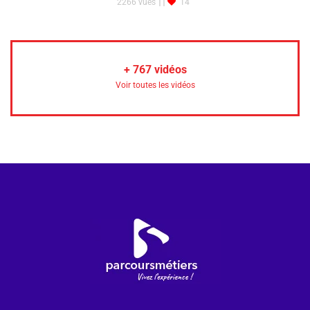
2266 vues
14
+
767
vidéos
Voir toutes les vidéos