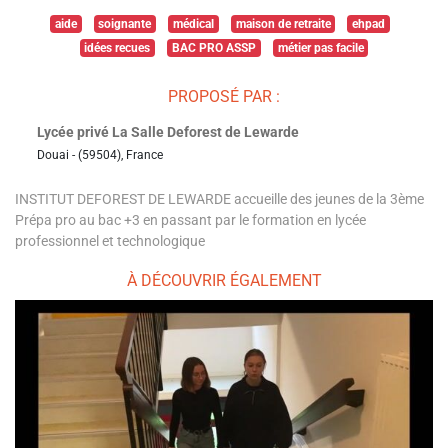
aide
soignante
médical
maison de retraite
ehpad
idées recues
BAC PRO ASSP
métier pas facile
PROPOSÉ PAR :
Lycée privé La Salle Deforest de Lewarde
Douai - (59504), France
INSTITUT DEFOREST DE LEWARDE accueille des jeunes de la 3ème
Prépa pro au bac +3 en passant par le formation en lycée
professionnel et technologique
À DÉCOUVRIR ÉGALEMENT