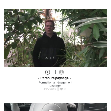
|
« Parcours paysage »
Formation aménagement
paysager
495 vues
0