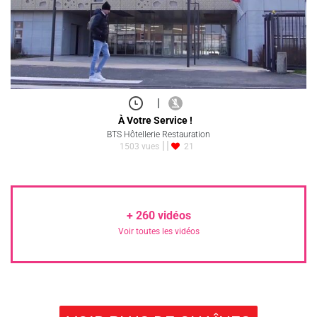
|
À Votre Service !
BTS Hôtellerie Restauration
1503 vues
21
+
260
vidéos
Voir toutes les vidéos