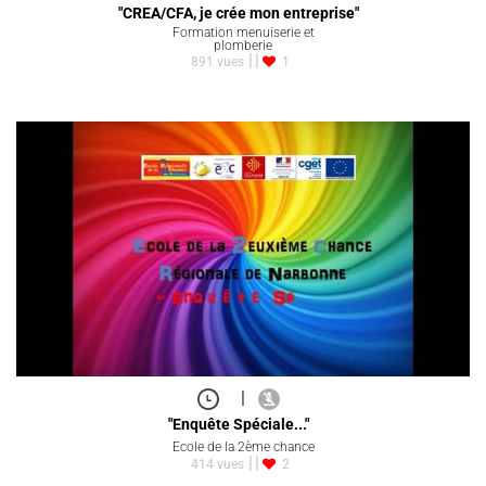
"CREA/CFA, je crée mon entreprise"
Formation menuiserie et
plomberie
891 vues
1
|
"Enquête Spéciale..."
Ecole de la 2ème chance
414 vues
2