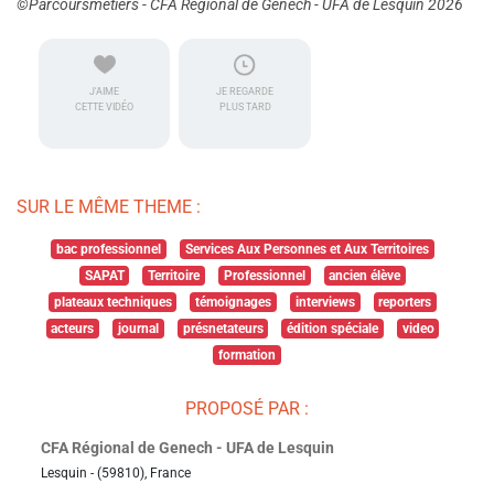
©Parcoursmetiers - CFA Régional de Genech - UFA de Lesquin 2026
J'AIME
JE REGARDE
CETTE VIDÉO
PLUS TARD
SUR LE MÊME THEME :
bac professionnel
Services Aux Personnes et Aux Territoires
SAPAT
Territoire
Professionnel
ancien élève
plateaux techniques
témoignages
interviews
reporters
acteurs
journal
présnetateurs
édition spéciale
video
formation
PROPOSÉ PAR :
CFA Régional de Genech - UFA de Lesquin
Lesquin - (59810), France