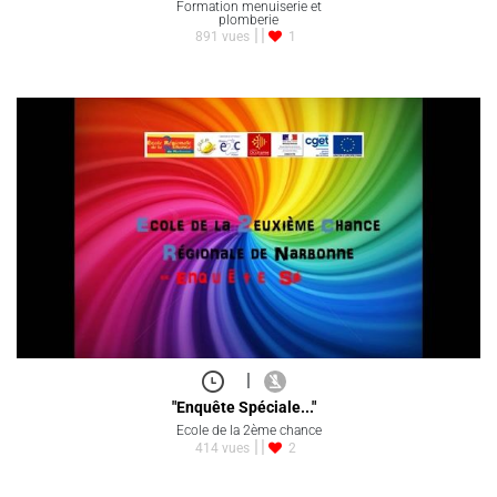
Formation menuiserie et
plomberie
891 vues
1
|
"Enquête Spéciale..."
Ecole de la 2ème chance
414 vues
2