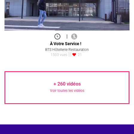
|
À Votre Service !
BTS Hôtellerie Restauration
1503 vues
21
+
260
vidéos
Voir toutes les vidéos