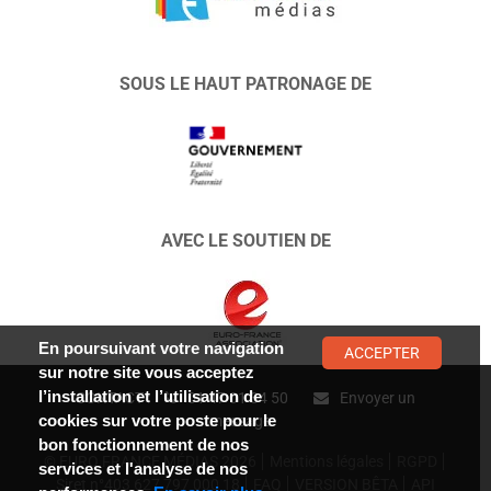
SOUS LE HAUT PATRONAGE DE
AVEC LE SOUTIEN DE
En poursuivant votre navigation
ACCEPTER
sur notre site vous acceptez
l’installation et l’utilisation de
CONTACT :
01 47 01 34 50
Envoyer un
cookies sur votre poste pour le
message
bon fonctionnement de nos
© EURO FRANCE MÉDIAS 2026
Mentions légales
RGPD
services et l'analyse de nos
Siret n°403 627 797 000 18
FAQ
VERSION BÊTA
API