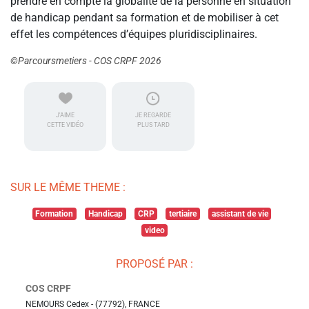
prendre en compte la globalité de la personne en situation
de handicap pendant sa formation et de mobiliser à cet
effet les compétences d’équipes pluridisciplinaires.
©Parcoursmetiers - COS CRPF 2026
J'AIME
JE REGARDE
CETTE VIDÉO
PLUS TARD
SUR LE MÊME THEME :
Formation
Handicap
CRP
tertiaire
assistant de vie
video
PROPOSÉ PAR :
COS CRPF
NEMOURS Cedex - (77792), FRANCE