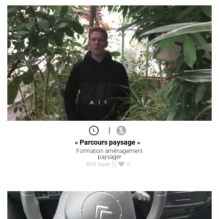
|
« Parcours paysage »
Formation aménagement
paysager
495 vues
0