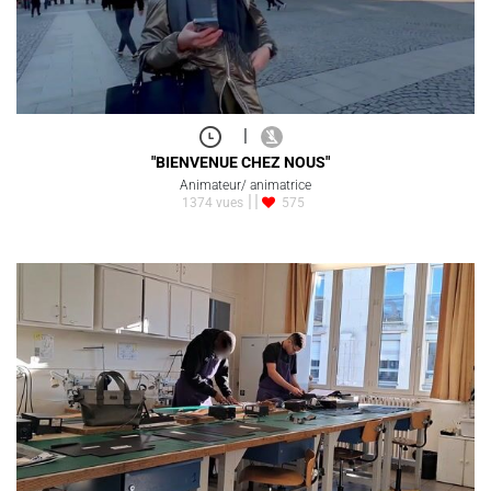
|
"BIENVENUE CHEZ NOUS"
Animateur/ animatrice
1374 vues
575