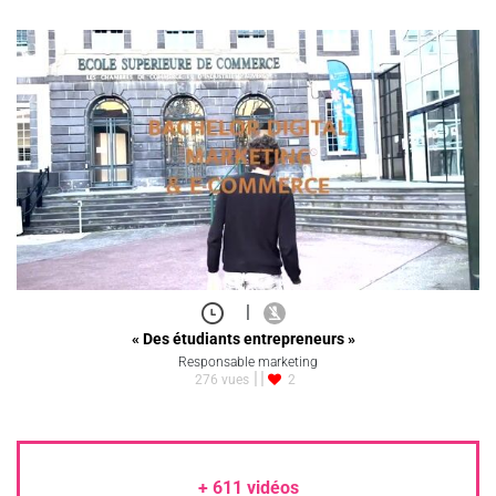
|
« Des étudiants entrepreneurs »
Responsable marketing
276 vues
2
+
611
vidéos