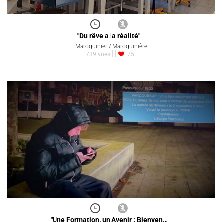
|
"Du rêve a la réalité"
Maroquinier / Maroquinière
739 vues
75
|
"Une Formation, un Avenir : Bienven…