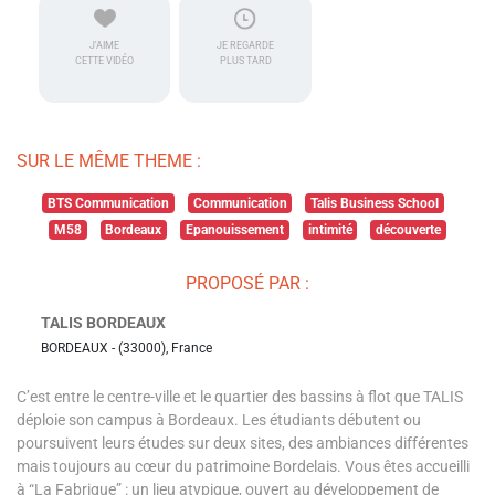
J'AIME
JE REGARDE
CETTE VIDÉO
PLUS TARD
SUR LE MÊME THEME :
BTS Communication
Communication
Talis Business School
M58
Bordeaux
Epanouissement
intimité
découverte
PROPOSÉ PAR :
TALIS BORDEAUX
BORDEAUX - (33000), France
C’est entre le centre-ville et le quartier des bassins à flot que TALIS
déploie son campus à Bordeaux. Les étudiants débutent ou
poursuivent leurs études sur deux sites, des ambiances différentes
mais toujours au cœur du patrimoine Bordelais. Vous êtes accueilli
à “La Fabrique” : un lieu atypique, ouvert au développement de