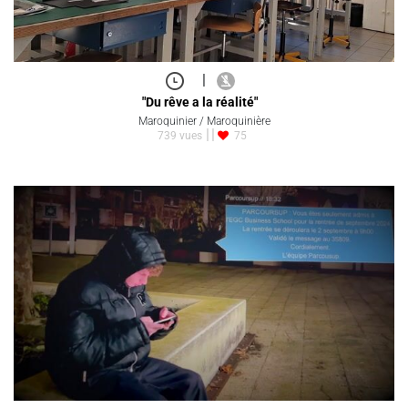
|
"Du rêve a la réalité"
Maroquinier / Maroquinière
739 vues
75