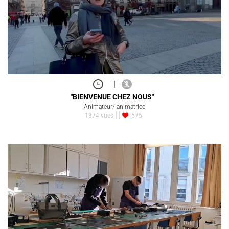
|
"BIENVENUE CHEZ NOUS"
Animateur/ animatrice
1374 vues
575