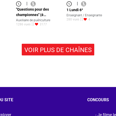
|
|
"Questions pour des
1 Lundi 6²
championnes" (é…
Enseignant / Enseignante
280 vues
4
Auxiliaire de puériculture
1286 vues
3177
VOIR PLUS DE CHAÎNES
U SITE
CONCOURS
plorer
Je filme l