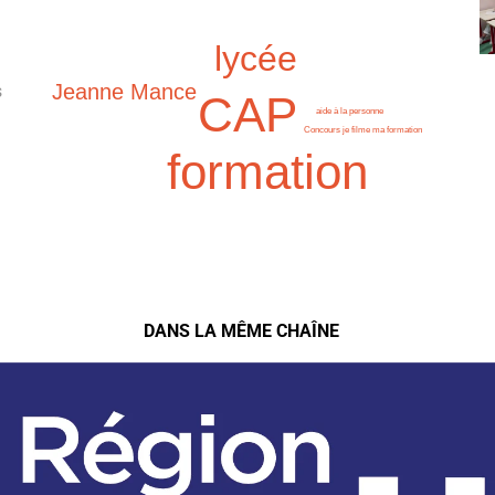
lycée
Jeanne Mance
s
CAP
aide à la personne
Concours je filme ma formation
formation
DANS LA MÊME CHAÎNE