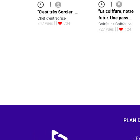
|
|
"La coiffure, notre
"C'est très Sorcier ....
futur. Une pass…
Chef d'entreprise
747 vues
734
Coiffeur / Coiffeuse
727 vues
124
PLAN D
Ex