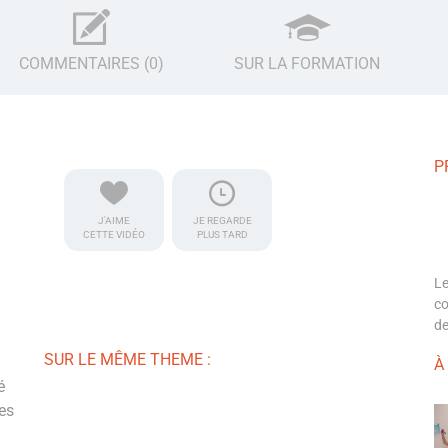
COMMENTAIRES (0)
SUR LA FORMATION
P
J'AIME
JE REGARDE
CETTE VIDÉO
PLUS TARD
Le
co
d
SUR LE MÊME THEME :
À
é
es