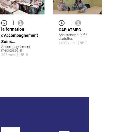
|
|
la formation
CAP ATMFC
d'Accompagnement
Assistance auprès
d'adultes
Soins…
1403 vues
0
Accompagnement
médicosocial
207 vues
0