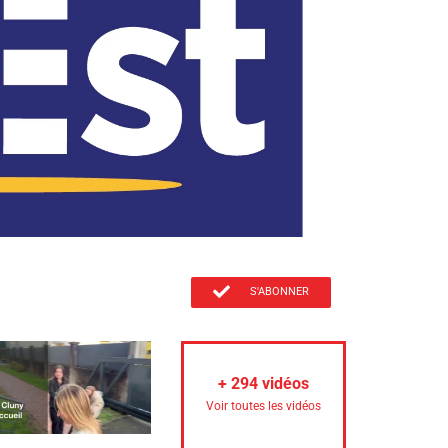
S'ABONNER
+
294
vidéos
Voir toutes les vidéos