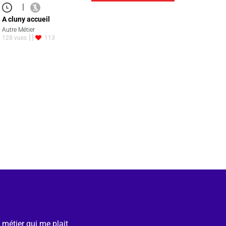
|
A cluny accueil
Autre Métier
128 vues
113
e métier qui me plait