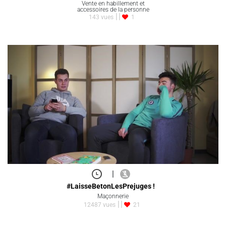
Vente en habillement et
accessoires de la personne
143 vues
1
|
#LaisseBetonLesPrejuges !
Maçonnerie
12487 vues
21