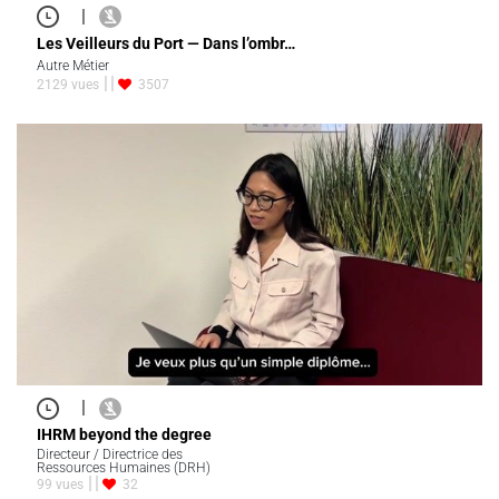
|
Les Veilleurs du Port — Dans l’ombr…
Autre Métier
2129 vues
3507
|
IHRM beyond the degree
Directeur / Directrice des
Ressources Humaines (DRH)
99 vues
32