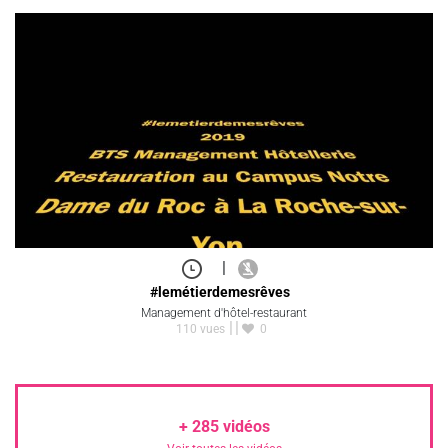
|
#lemétierdemesrêves
Management d'hôtel-restaurant
110 vues
0
+
285
vidéos