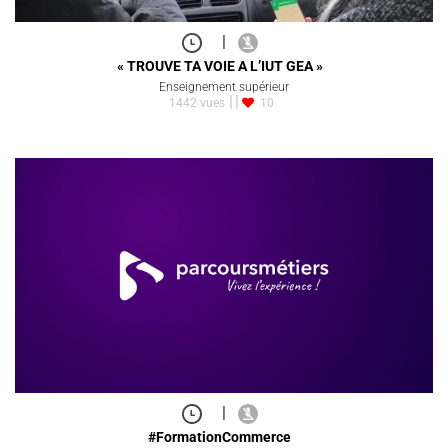
|
« TROUVE TA VOIE A L’IUT GEA »
Enseignement supérieur
1442 vues
10
|
#FormationCommerce