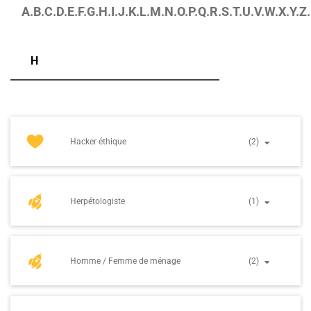
A.
B.
C.
D.
E.
F.
G.
H.
I.
J.
K.
L.
M.
N.
O.
P.
Q.
R.
S.
T.
U.
V.
W.
X.
Y.
Z.
H
Hacker éthique
(2)
Herpétologiste
(1)
Homme / Femme de ménage
(2)