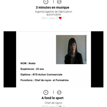
|
3 minutes en musique
Agente/agente de fabrication
automobile
2831 vues
1
|
A fond le sport
Chef de rayon
3653 vues
0