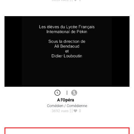
|
A l'Opéra
Comédien / Comédienne
3692 vues
0