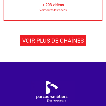
+
203
vidéos
Voir toutes les vidéos
VOIR PLUS DE CHAÎNES