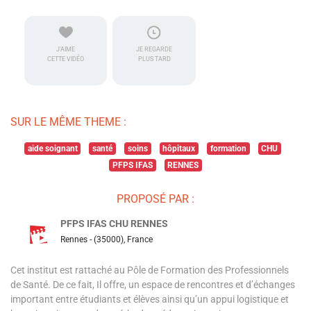
J'AIME
JE REGARDE
CETTE VIDÉO
PLUS TARD
SUR LE MÊME THEME :
aide soignant
santé
soins
hôpitaux
formation
CHU
PFPS IFAS
RENNES
PROPOSÉ PAR :
PFPS IFAS CHU RENNES
Rennes - (35000), France
Cet institut est rattaché au Pôle de Formation des Professionnels
de Santé. De ce fait, Il offre, un espace de rencontres et d’échanges
important entre étudiants et élèves ainsi qu’un appui logistique et