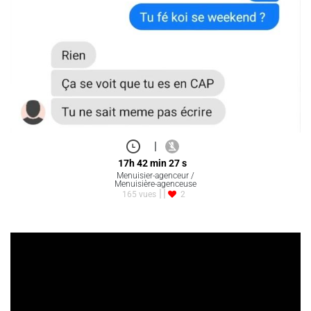
|
17h 42 min 27 s
Menuisier-agenceur /
Menuisière-agenceuse
165 vues
2