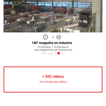
|
180'' enqquête en industrie
Professeur / Professeure
d'enseignement professionnel
500 vues
3
+
842
vidéos
Voir toutes les vidéos