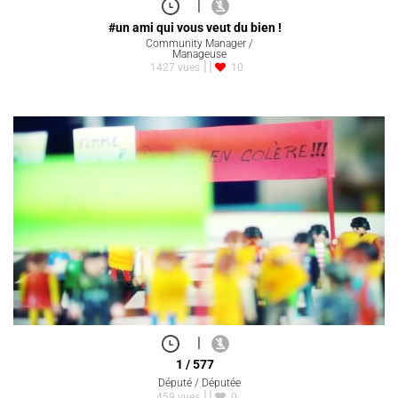
|
#un ami qui vous veut du bien !
Community Manager /
Manageuse
1427 vues
10
|
1 / 577
Député / Députée
459 vues
0