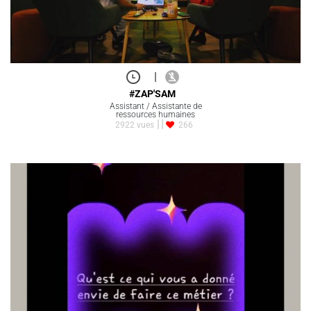
|
#ZAP'SAM
Assistant / Assistante de
ressources humaines
2922 vues
266