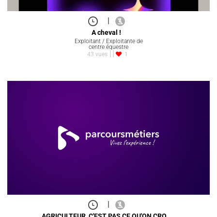
|
A cheval !
Exploitant / Exploitante de
centre équestre
43 vues
1
|
AGRICULTEUR, C'EST PAS CE QU'ON CRO…