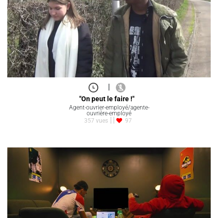
|
"On peut le faire !"
Agent-ouvrier-employé/agente-
ouvrière-employé
357 vues
97