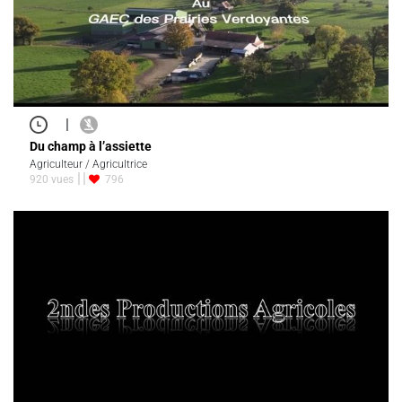
|
Du champ à l’assiette
Agriculteur / Agricultrice
920 vues
796