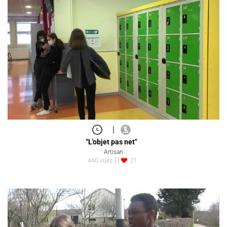
|
"L'objet pas net"
Artisan
440 vues
21