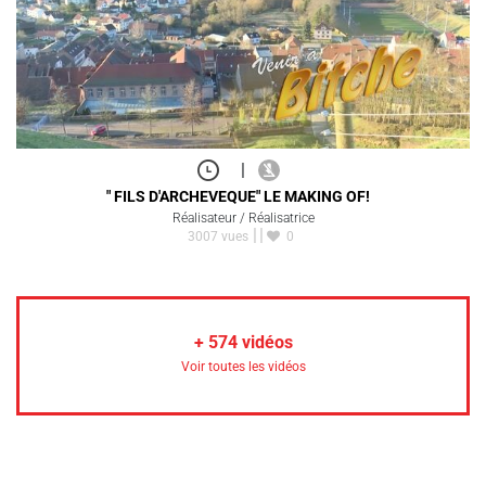
|
" FILS D'ARCHEVEQUE" LE MAKING OF!
Réalisateur / Réalisatrice
3007 vues
0
+
574
vidéos
Voir toutes les vidéos