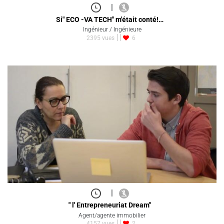
|
Si" ECO -VA TECH" m'était conté!…
Ingénieur / Ingénieure
2395 vues
6
|
" l' Entrepreneuriat Dream"
Agent/agente immobilier
4157 vues
2