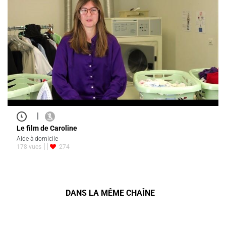
|
Le film de Caroline
Aide à domicile
178 vues
274
DANS LA MÊME CHAÎNE