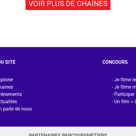
VOIR PLUS DE CHAÎNES
U SITE
CONCOURS
plorer
Je filme l
haines
Je filme 
vénements
Participer
tualités
Un film = 
n parle de nous
PARTENAIRES PARCOURSMÉTIERS