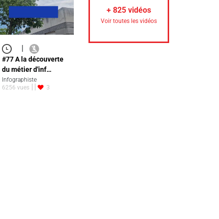
+
825
vidéos
Voir toutes les vidéos
|
#77 A la découverte
du métier d'inf…
Infographiste
6256 vues
3