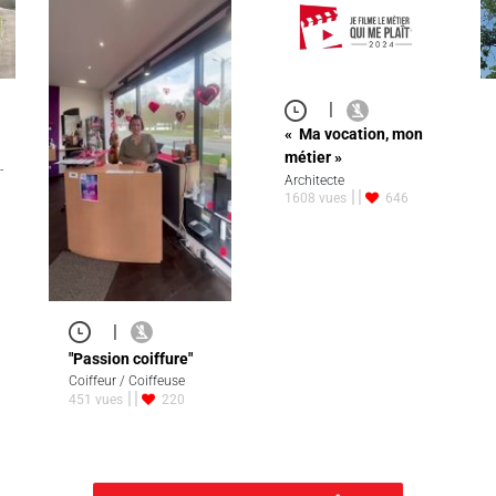
|
« Ma vocation, mon
métier »
-
Architecte
1608 vues
646
|
"Passion coiffure"
Coiffeur / Coiffeuse
451 vues
220