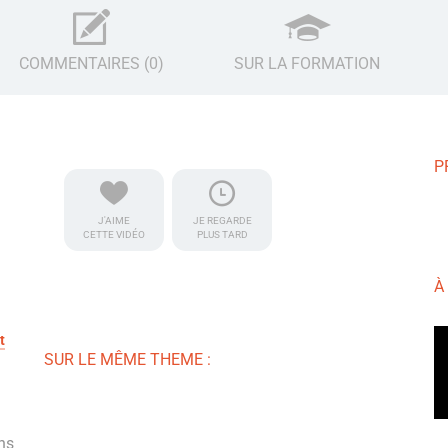
COMMENTAIRES (0)
SUR LA FORMATION
P
J'AIME
JE REGARDE
CETTE VIDÉO
PLUS TARD
À
t
SUR LE MÊME THEME :
ns