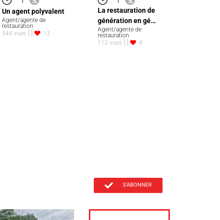
La restauration de
Un agent polyvalent
Agent/agente de
génération en gé…
restauration
Agent/agente de
544 vues
13
restauration
112 vues
4
S'ABONNER