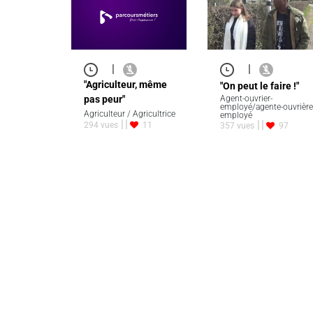
|
|
"Agriculteur, même
"On peut le faire !"
pas peur"
Agent-ouvrier-
employé/agente-ouvrière
Agriculteur / Agricultrice
employé
294 vues
11
357 vues
97