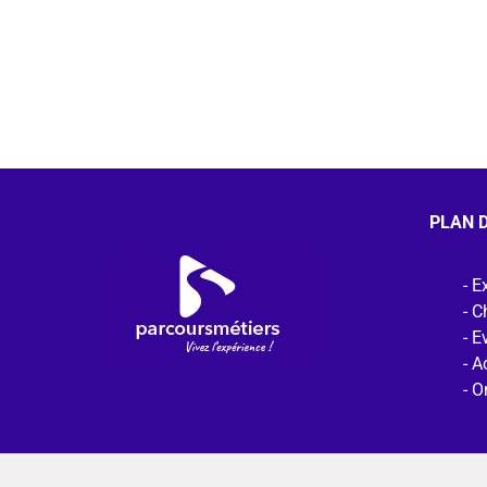
PLAN D
Ex
C
E
Ac
O