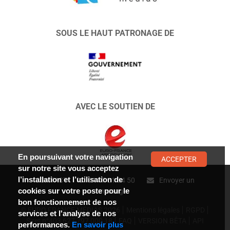
SOUS LE HAUT PATRONAGE DE
AVEC LE SOUTIEN DE
En poursuivant votre navigation
ACCEPTER
sur notre site vous acceptez
l’installation et l’utilisation de
CONTACT :
01 47 01 34 50
Envoyer un
cookies sur votre poste pour le
message
bon fonctionnement de nos
© EURO FRANCE MÉDIAS 2026
Mentions légales
RGPD
services et l'analyse de nos
Siret n°403 627 797 000 18
FAQ
VERSION BÊTA
API
performances.
En savoir plus