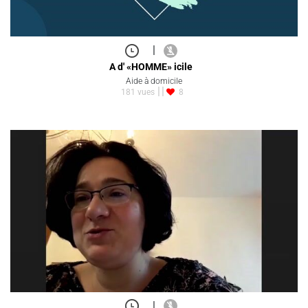
|
A d' «HOMME» icile
Aide à domicile
181 vues
8
|