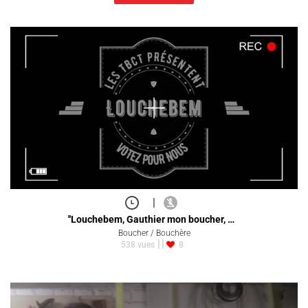
|
''Louchebem, Gauthier mon boucher, …
Boucher / Bouchère
538 vues
8