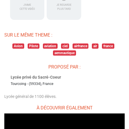
J'AIME
JE REGARDE
CETTE VIDÉO
PLUS TARD
SUR LE MÊME THEME :
Avion
Pilote
aviation
ciel
airfrance
air
france
aeronautique
PROPOSÉ PAR :
Lycée privé du Sacré-Coeur
Tourcoing - (59334), France
Lycée général de 1100 élèves.
À DÉCOUVRIR ÉGALEMENT