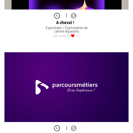
|
A cheval !
Exploitant / Exploitante de
centre équestre
43 vues
1
|