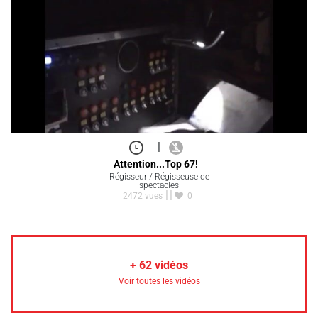
|
Attention...Top 67!
Régisseur / Régisseuse de
spectacles
2472 vues
0
+
62
vidéos
Voir toutes les vidéos