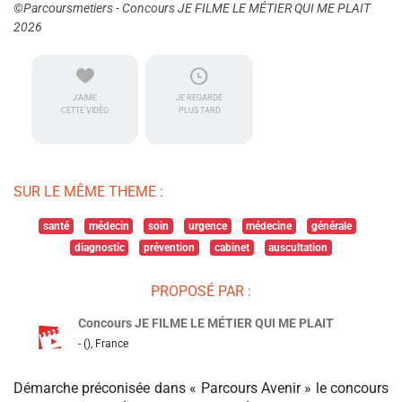
©Parcoursmetiers - Concours JE FILME LE MÉTIER QUI ME PLAIT
2026
J'AIME
JE REGARDE
CETTE VIDÉO
PLUS TARD
SUR LE MÊME THEME :
santé
médecin
soin
urgence
médecine
générale
diagnostic
prévention
cabinet
auscultation
PROPOSÉ PAR :
Concours JE FILME LE MÉTIER QUI ME PLAIT
- (), France
Démarche préconisée dans « Parcours Avenir » le concours