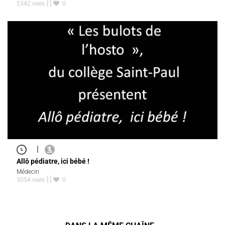
2342 vues
0
|
Allô pédiatre, ici bébé !
Médecin
3054 vues
0