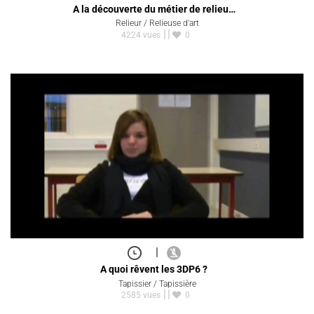
A la découverte du métier de relieu…
Relieur / Relieuse d'art
4224 vues
0
|
A quoi rêvent les 3DP6 ?
Tapissier / Tapissière
2585 vues
0