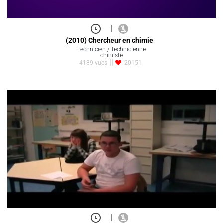
|
(2010) Chercheur en chimie
Technicien / Technicienne
chimiste
4189 vues
20151
|