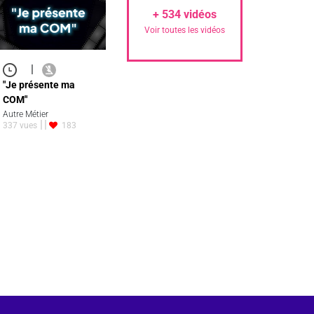
+
534
vidéos
Voir toutes les vidéos
|
"Je présente ma
COM"
Autre Métier
337 vues
183