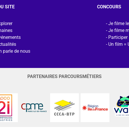
U SITE
CONCOURS
plorer
Je filme l
haines
Je filme 
vénements
Participer
tualités
Un film = 
n parle de nous
PARTENAIRES PARCOURSMÉTIERS