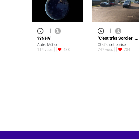
|
|
??NHV
"C'est très Sorcier ....
Autre Métier
Chef d'entreprise
114 vues
438
747 vues
734