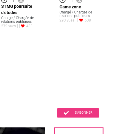
STMG poursuite
Game zone
d'études
Chargé / Chargée de
relations publiques
Chargé / Chargée de
290 vues
508
relations publiques
279 vues
433
S'ABONNER