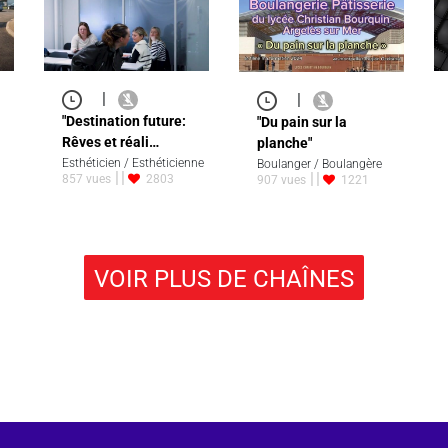
|
|
"Destination future:
"Du pain sur la
Rêves et réali…
planche"
Esthéticien / Esthéticienne
Boulanger / Boulangère
857 vues
2803
907 vues
1221
VOIR PLUS DE CHAÎNES