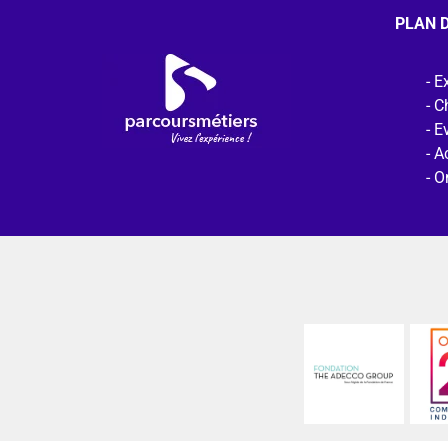
PLAN D
Ex
C
E
Ac
O