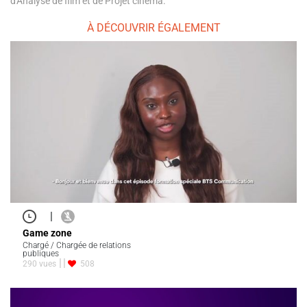
d'Analyse de film et de Projet cinéma.
À DÉCOUVRIR ÉGALEMENT
|
Game zone
Chargé / Chargée de relations
publiques
290 vues
508