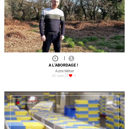
|
A L’ABORDAGE !
Autre Métier
42 vues
1