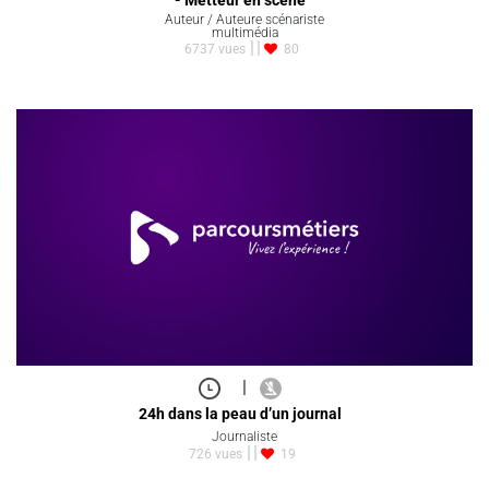
- Metteur en scène
Auteur / Auteure scénariste
multimédia
6737 vues
80
|
24h dans la peau d’un journal
Journaliste
726 vues
19