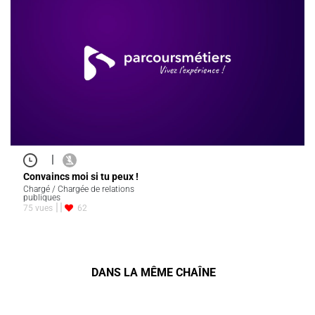
|
Convaincs moi si tu peux !
Chargé / Chargée de relations
publiques
75 vues
62
DANS LA MÊME CHAÎNE