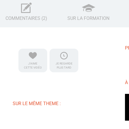
COMMENTAIRES (2)
SUR LA FORMATION
P
J'AIME
JE REGARDE
CETTE VIDÉO
PLUS TARD
À
SUR LE MÊME THEME :