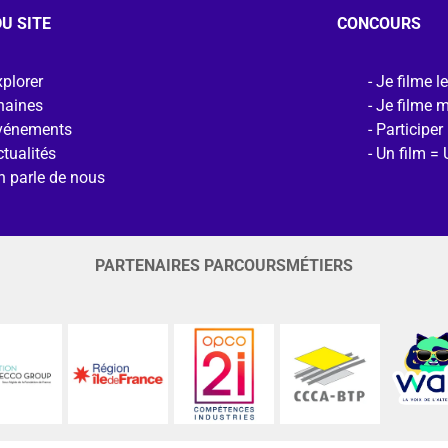
U SITE
CONCOURS
plorer
Je filme l
haines
Je filme 
vénements
Participer
tualités
Un film = 
n parle de nous
PARTENAIRES PARCOURSMÉTIERS