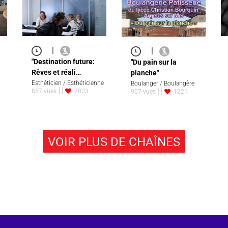
|
|
"Destination future:
"Du pain sur la
Rêves et réali…
planche"
Esthéticien / Esthéticienne
Boulanger / Boulangère
857 vues
2803
907 vues
1221
VOIR PLUS DE CHAÎNES