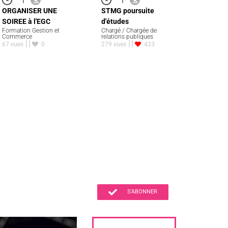
ORGANISER UNE
STMG poursuite
SOIREE à l'EGC
d'études
Formation Gestion et
Chargé / Chargée de
Commerce
relations publiques
67 vues
0
279 vues
433
S'ABONNER