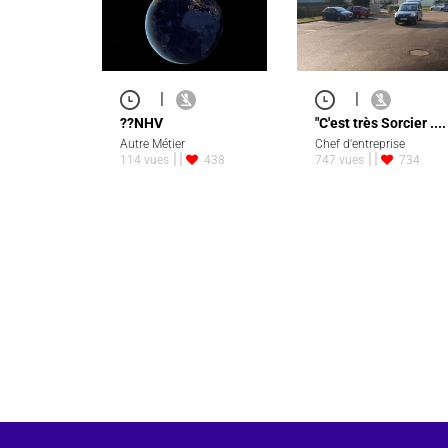
|
|
??NHV
"C'est très Sorcier ....
Autre Métier
Chef d'entreprise
114 vues
438
747 vues
734