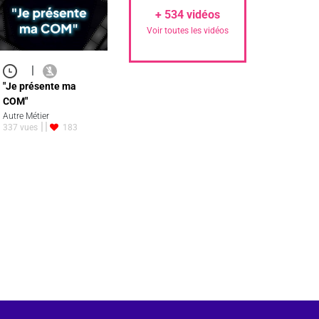
+
534
vidéos
Voir toutes les vidéos
|
"Je présente ma
COM"
Autre Métier
337 vues
183