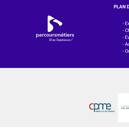
PLAN D
Ex
C
E
Ac
O