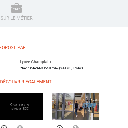
SUR LE MÉTIER
ROPOSÉ PAR :
Lycée Champlain
Chennevières-sur-Marne - (94430), France
 DÉCOUVRIR ÉGALEMENT
|
|