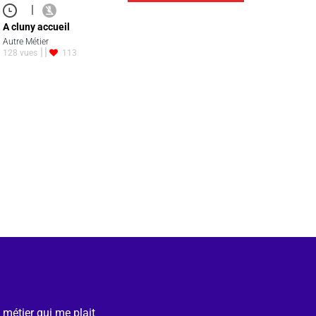
|
A cluny accueil
Autre Métier
128 vues
113
e métier qui me plait