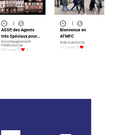
|
|
ASSP, des Agents
Bienvenue en
très Spéciaux pour…
ATMFC
Accompagnement
Aide à domicile
médicosocial
517 vues
1
655 vues
6