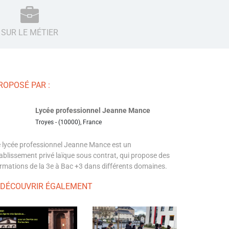
SUR LE MÉTIER
ROPOSÉ PAR :
Lycée professionnel Jeanne Mance
Troyes - (10000), France
 lycée professionnel Jeanne Mance est un
ablissement privé laïque sous contrat, qui propose des
rmations de la 3e à Bac +3 dans différents domaines.
 DÉCOUVRIR ÉGALEMENT