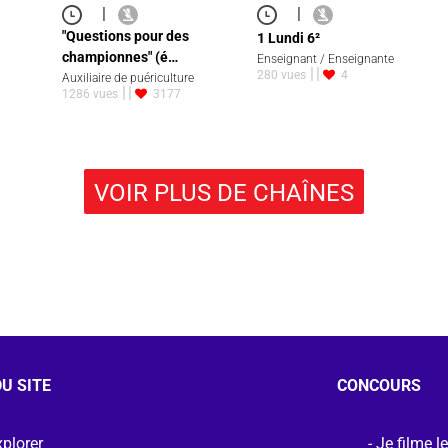
|
|
"Questions pour des
1 Lundi 6²
championnes" (é…
Enseignant / Enseignante
280 vues
4
Auxiliaire de puériculture
1286 vues
3177
VOIR PLUS DE CHAÎNES
U SITE
CONCOURS
plorer
Je filme l