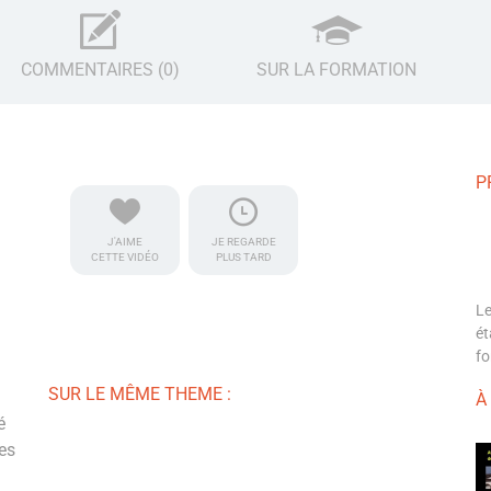
COMMENTAIRES (0)
SUR LA FORMATION
P
J'AIME
JE REGARDE
CETTE VIDÉO
PLUS TARD
Le
ét
fo
SUR LE MÊME THEME :
À
é
es