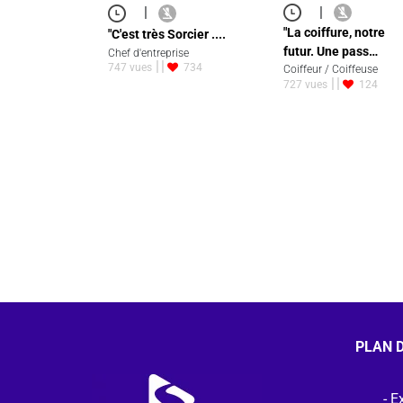
|
|
"La coiffure, notre
"C'est très Sorcier ....
futur. Une pass…
Chef d'entreprise
747 vues
734
Coiffeur / Coiffeuse
727 vues
124
PLAN D
Ex