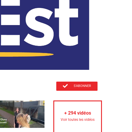
S'ABONNER
+
294
vidéos
Voir toutes les vidéos