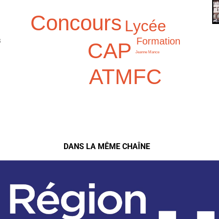
Concours
Lycée
Formation
s
CAP
Jeanne Mance
ATMFC
DANS LA MÊME CHAÎNE