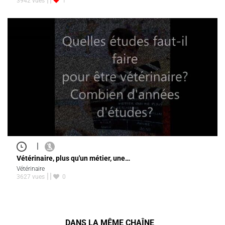
3942 vues
1
|
Vétérinaire, plus qu'un métier, une…
Vétérinaire
3627 vues
0
DANS LA MÊME CHAÎNE