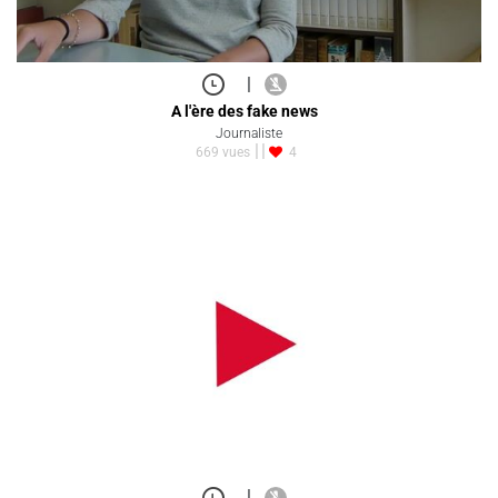
|
A l'ère des fake news
Journaliste
669 vues
4
|