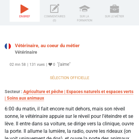
EN BREF
COMMENTAIRES
SUR LA
SUR LE MÉTIER
(0)
FORMATION
Vétérinaire, au coeur du métier
Vétérinaire
"j'aime"
02 mn 58
131 vues
0
SÉLECTION OFFICIELLE
Secteur :
Agriculture et pêche | Espaces naturels et espaces verts
| Soins aux animaux
6:00 du matin, il fait encore nuit dehors, mais son réveil
sonne, le vétérinaire appuie sur le réveil pour l’éteindre et se
lève. Il entre dans sa voiture, se dirige vers la clinique, ouvre
la porte. Il allume la lumière, la radio, ouvre les rideaux (on
le voit uniquement de dos), et ouvre la porte des animaux,