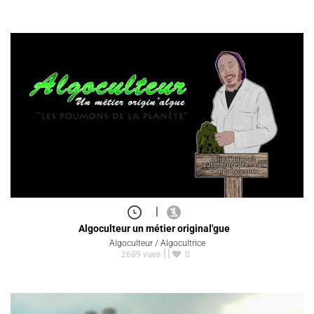
|
Algoculteur un métier original'gue
Algoculteur / Algocultrice
2689 vues
0