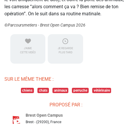
les carresse “alors comment ça va ? Bien remise de ton
opération”. On le suit dans sa routine matinale.
©Parcoursmetiers - Brest Open Campus 2026
J'AIME
JE REGARDE
CETTE VIDÉO
PLUS TARD
SUR LE MÊME THEME :
chiens
chats
animaux
perruche
vétèrinaire
PROPOSÉ PAR :
Brest Open Campus
Brest - (29200), France