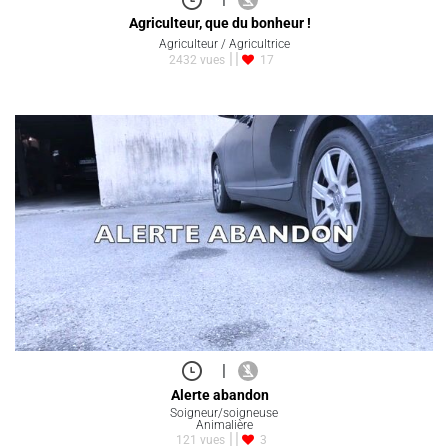
Agriculteur, que du bonheur !
Agriculteur / Agricultrice
2432 vues
17
|
Alerte abandon
Soigneur/soigneuse
Animalière
121 vues
3