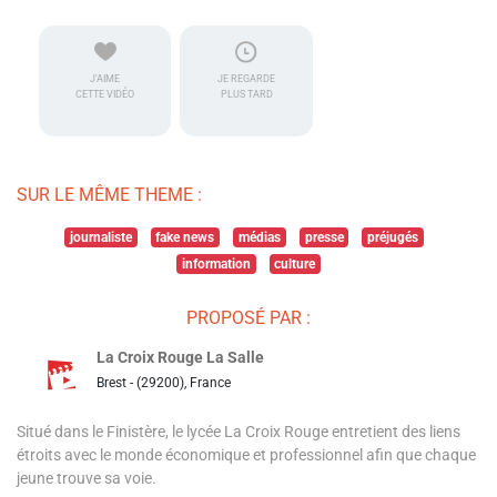
J'AIME
JE REGARDE
CETTE VIDÉO
PLUS TARD
SUR LE MÊME THEME :
journaliste
fake news
médias
presse
préjugés
information
culture
PROPOSÉ PAR :
La Croix Rouge La Salle
Brest - (29200), France
Situé dans le Finistère, le lycée La Croix Rouge entretient des liens
étroits avec le monde économique et professionnel afin que chaque
jeune trouve sa voie.