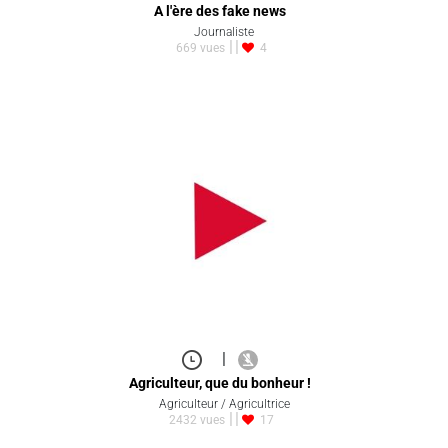
A l'ère des fake news
Journaliste
669 vues
4
|
Agriculteur, que du bonheur !
Agriculteur / Agricultrice
2432 vues
17