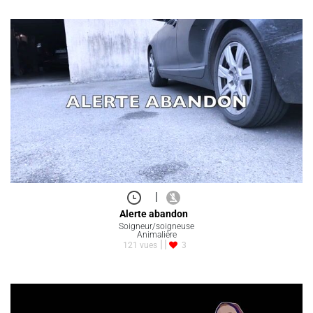
|
Alerte abandon
Soigneur/soigneuse
Animalière
121 vues
3