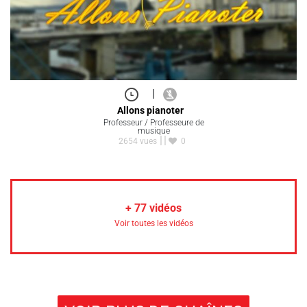
|
Allons pianoter
Professeur / Professeure de
musique
2654 vues
0
+
77
vidéos
Voir toutes les vidéos