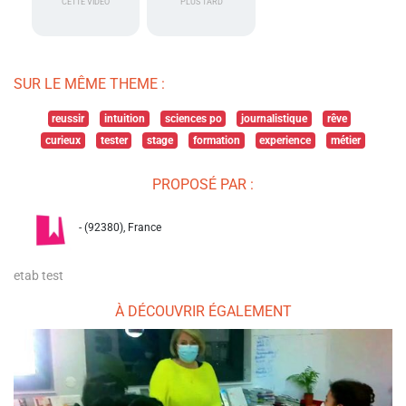
CETTE VIDÉO
PLUS TARD
SUR LE MÊME THEME :
reussir
intuition
sciences po
journalistique
rêve
curieux
tester
stage
formation
experience
métier
PROPOSÉ PAR :
- (92380), France
etab test
À DÉCOUVRIR ÉGALEMENT