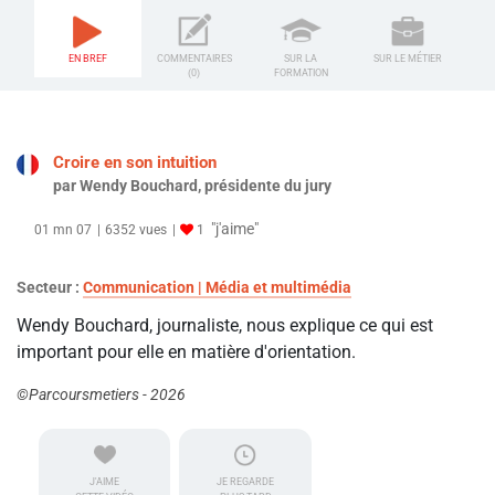
EN BREF
COMMENTAIRES
SUR LA
SUR LE MÉTIER
(0)
FORMATION
Croire en son intuition
par Wendy Bouchard, présidente du jury
"j'aime"
01 mn 07
6352 vues
1
Secteur :
Communication | Média et multimédia
Wendy Bouchard, journaliste, nous explique ce qui est
important pour elle en matière d'orientation.
©Parcoursmetiers - 2026
J'AIME
JE REGARDE