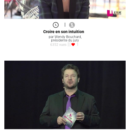
|
Croire en son intuition
par Wendy Bouchard,
présidente du jury
6352 vues
1