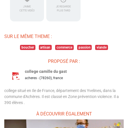
J'AIME
JE REGARDE
CETTE VIDÉO
PLUS TARD
SUR LE MÊME THEME :
boucher
artisan
commerce
passion
viande
PROPOSÉ PAR :
college camille du gast
acheres - (78260), france
college situé en Ile de France, département des Yvelines, dans la
commune d'Achères. Il est classé en Zone prévention violence. Il a
390 élèves .
À DÉCOUVRIR ÉGALEMENT