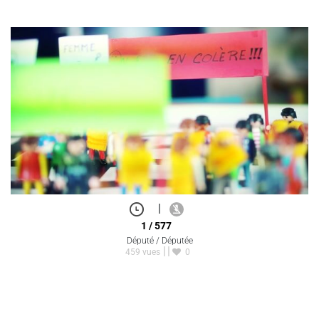
|
1 / 577
Député / Députée
459 vues
0