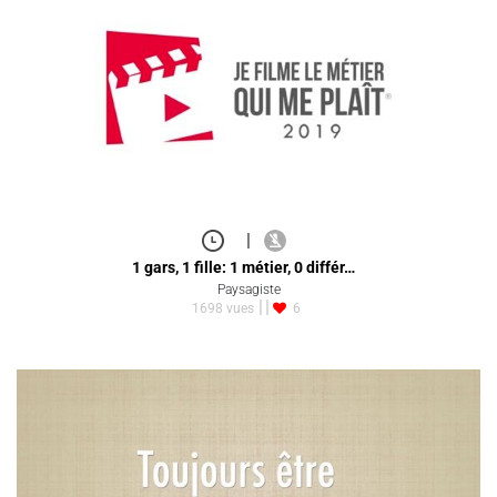
|
1 gars, 1 fille: 1 métier, 0 différ…
Paysagiste
1698 vues
6