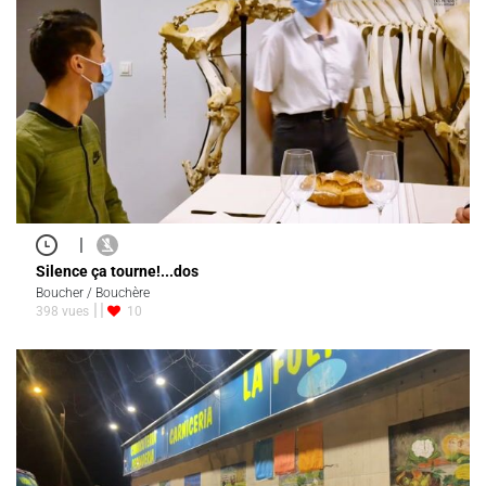
|
Silence ça tourne!...dos
Boucher / Bouchère
398 vues
10