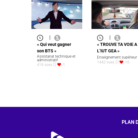
|
|
« Qui veut gagner
« TROUVE TA VOIE A
son BTS »
L’IUT GEA »
Assistanat technique et
Enseignement supérieur
administratif
1442 vues
10
418 vues
1
PLAN D