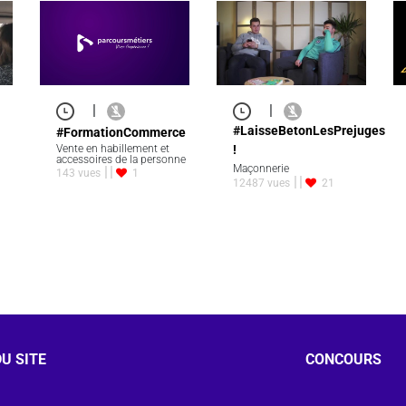
|
|
#LaisseBetonLesPrejuges
#FormationCommerce
Vente en habillement et
!
accessoires de la personne
Maçonnerie
143 vues
1
12487 vues
21
U SITE
CONCOURS