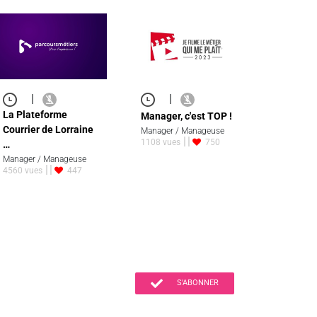
|
|
La Plateforme
Manager, c'est TOP !
Courrier de Lorraine
Manager / Manageuse
1108 vues
750
…
Manager / Manageuse
4560 vues
447
S'ABONNER