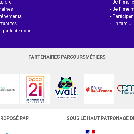
plorer
Je filme l
haines
Je filme 
vénements
Participer
tualités
Un film = 
n parle de nous
PARTENAIRES PARCOURSMÉTIERS
PROPOSÉ PAR
SOUS LE HAUT PATRONAGE D