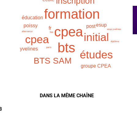
inscription
formation
éducation
esup
poissy
post
cpea
fr
esup yvelines
alternance
bac
initial
cpea
bts
diplôme
paris
yvelines
études
BTS SAM
groupe CPEA
DANS LA MÊME CHAÎNE
3