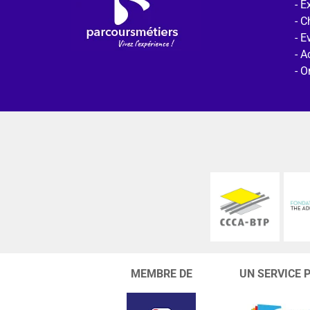
Ex
C
E
Ac
O
MEMBRE DE
UN SERVICE 