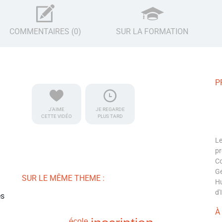
COMMENTAIRES (0)
SUR LA FORMATION
P
J'AIME
JE REGARDE
CETTE VIDÉO
PLUS TARD
Le
pr
C
Ge
SUR LE MÊME THEME :
Hu
d'
es
À
école