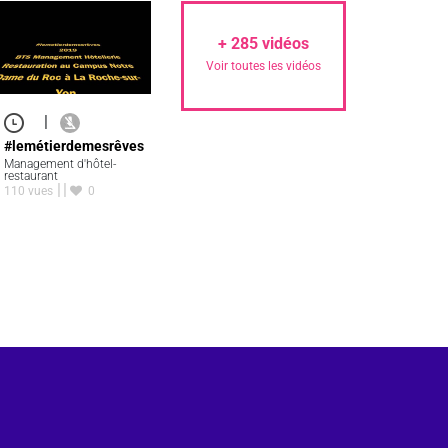
+
285
vidéos
Voir toutes les vidéos
|
#lemétierdemesrêves
Management d'hôtel-
restaurant
110 vues
0