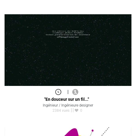
|
"En douceur sur un fil..."
Ingénieur / Ingénieure designer
2384 vues
0