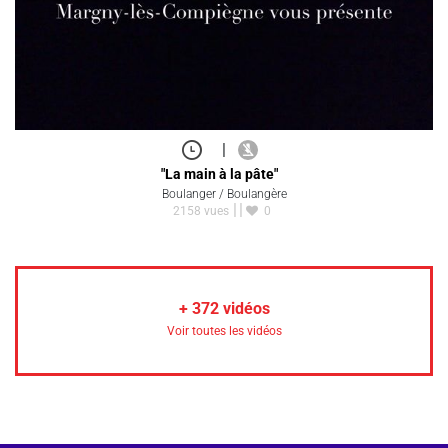
|
"La main à la pâte"
Boulanger / Boulangère
2158 vues
0
+
372
vidéos
Voir toutes les vidéos