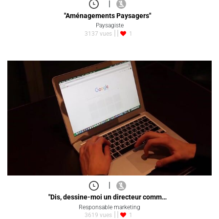
|
"Aménagements Paysagers"
Paysagiste
3137 vues
1
|
"Dis, dessine-moi un directeur comm…
Responsable marketing
3619 vues
1