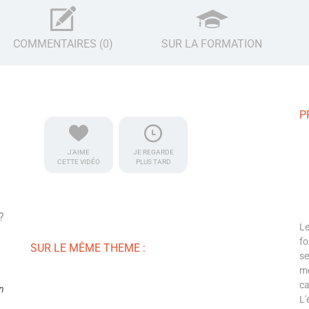
COMMENTAIRES (0)
SUR LA FORMATION
P
J'AIME
JE REGARDE
CETTE VIDÉO
PLUS TARD
?
Le
fo
SUR LE MÊME THEME :
se
mé
ca
n
L'