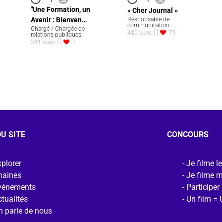
"Une Formation, un
« Cher Journal »
Avenir : Bienven…
Responsable de
communication
Chargé / Chargée de
480 vues
79
relations publiques
341 vues
1
U SITE
CONCOURS
plorer
Je filme l
haines
Je filme 
vénements
Participer
tualités
Un film = 
n parle de nous