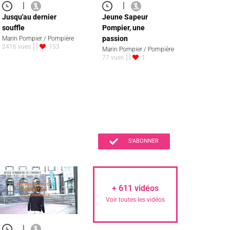
|
|
Jusqu'au dernier
Jeune Sapeur
souffle
Pompier, une
passion
Marin Pompier / Pompière
2416 vues
153
Marin Pompier / Pompière
77 vues
1
S'ABONNER
+
611
vidéos
Voir toutes les vidéos
|