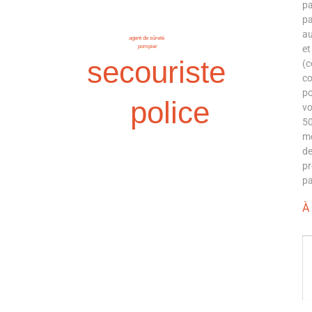
pa
pa
au
agent de sûreté
pompier
et
secouriste
(c
co
po
police
vo
50
mé
de
pr
pa
À