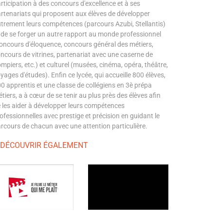
rticipation à des concours d'excellence et à ses
rtenariats qui proposent aux élèves de développer
trement leurs compétences (parcours Azubi, Stellantis)
 de se forger un autre rapport au monde professionnel
oncours d'éloquence, concours général des métiers,
ncours de vitrines, partenariat avec une caserne de
mpiers, etc.) et culturel (musées, cinéma, opéra, théâtre,
yages d'études). Enfin ce lycée, qui accueille 800 élèves,
0 apprentis et une classe de collégiens en 3è prépa
tiers, a à cœur de se tenir au plus près des élèves afin
 les aider à développer leurs compétences
ofessionnelles avec prestige et précision en guidant le
rcours de chacun avec une attention particulière.
 DÉCOUVRIR ÉGALEMENT