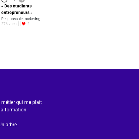
« Des étudiants
entrepreneurs »
Responsable marketing
276 vues
2
e métier qui me plait
ma formation
Un arbre