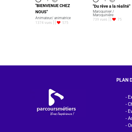
"BIENVENUE CHEZ
"Du rêve a la réalité"
NOUS"
Maroquinier /
Maroquinière
Animateur/ animatrice
739 vues
75
1374 vues
575
PLAN D
Ex
C
E
Ac
O