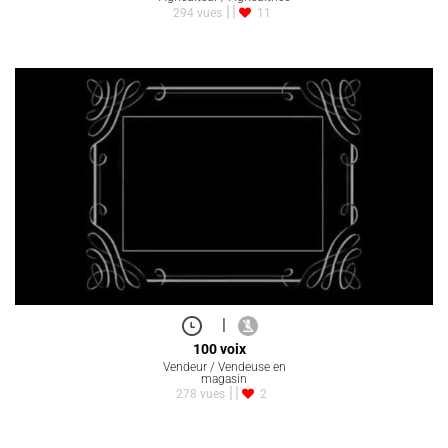
294 vues
11
|
100 voix
Vendeur / Vendeuse en
magasin
278 vues
2