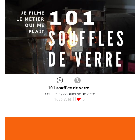
|
101 souffles de verre
Souffleur / Souffleuse de verre
1636 vues
5