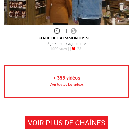
|
8 RUE DE LA CAMBROUSSE
Agriculteur / Agricultrice
1009 vues
28
+
355
vidéos
Voir toutes les vidéos
VOIR PLUS DE CHAÎNES