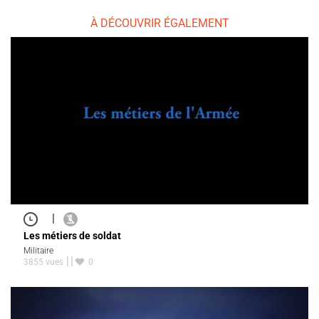
À DÉCOUVRIR ÉGALEMENT
|
Les métiers de soldat
Militaire
3855 vues
0