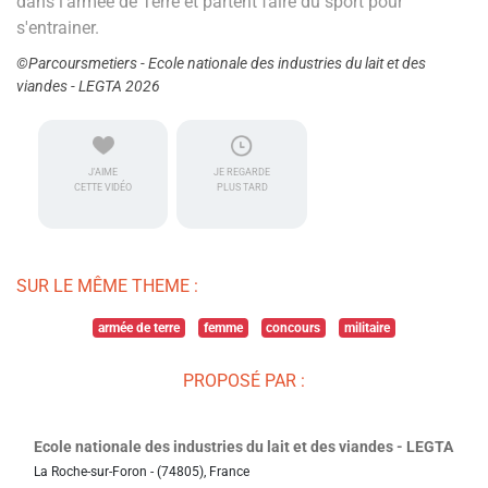
dans l'armée de Terre et partent faire du sport pour
s'entrainer.
©Parcoursmetiers - Ecole nationale des industries du lait et des
viandes - LEGTA 2026
J'AIME
JE REGARDE
CETTE VIDÉO
PLUS TARD
SUR LE MÊME THEME :
armée de terre
femme
concours
militaire
PROPOSÉ PAR :
Ecole nationale des industries du lait et des viandes - LEGTA
La Roche-sur-Foron - (74805), France