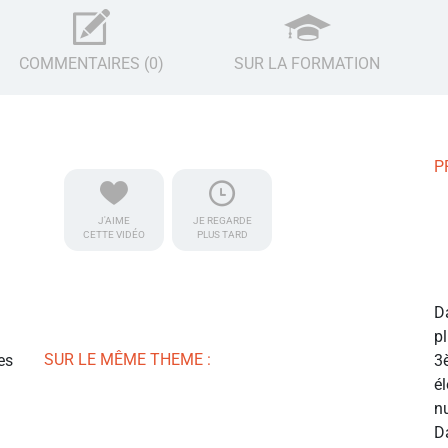
COMMENTAIRES (0)
SUR LA FORMATION
P
J'AIME
JE REGARDE
CETTE VIDÉO
PLUS TARD
Da
pl
SUR LE MÊME THEME :
es
3
él
n
D