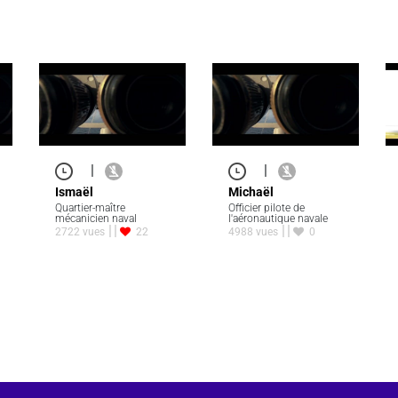
|
|
Ismaël
Michaël
Quartier-maître
Officier pilote de
mécanicien naval
l'aéronautique navale
2722 vues
22
4988 vues
0