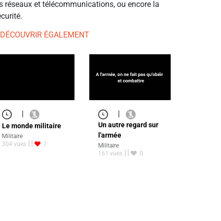
es réseaux et télécommunications, ou encore la
curité.
 DÉCOUVRIR ÉGALEMENT
|
|
Un autre regard sur
Le monde militaire
l'armée
Militaire
304 vues
7
Militaire
161 vues
0