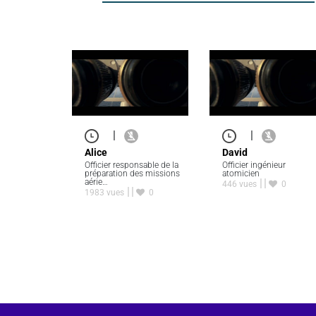
|
|
Alice
David
Officier responsable de la
Officier ingénieur
préparation des missions
atomicien
aérie…
446 vues
0
1983 vues
0