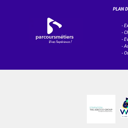
PLAN D
Ex
C
E
Ac
O