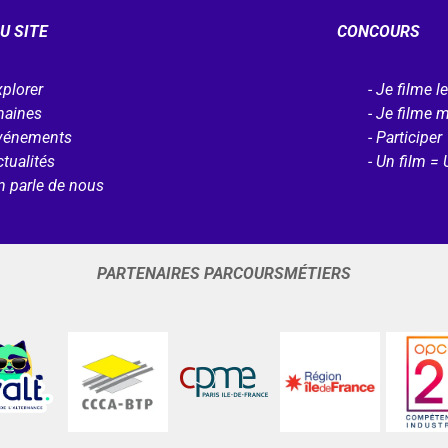
U SITE
CONCOURS
plorer
Je filme l
haines
Je filme 
vénements
Participer
tualités
Un film = 
n parle de nous
PARTENAIRES PARCOURSMÉTIERS