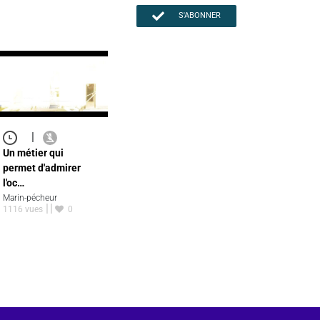
S'ABONNER
|
Un métier qui
permet d'admirer
l'oc…
Marin-pécheur
1116 vues
0