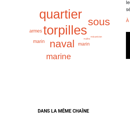
l
sé
quartier
sous
À
torpilles
armes
mécanicien
maître
naval
marin
marin
marine
DANS LA MÊME CHAÎNE