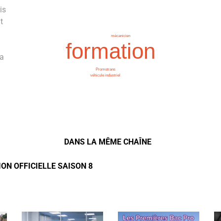
is
t
mécanicien
formation
la
Promotrans
véhicule industriel
DANS LA MÊME CHAÎNE
ON OFFICIELLE SAISON 8