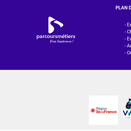
PLAN D
Ex
C
E
Ac
O