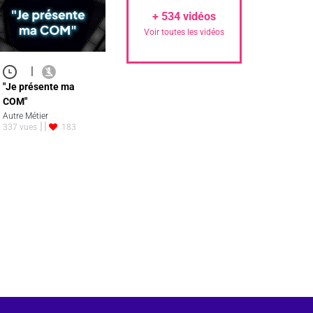
+
534
vidéos
Voir toutes les vidéos
|
"Je présente ma
COM"
Autre Métier
337 vues
183