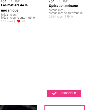
Les métiers de la
Opération mécano
mécanique
Mécanicien /
Mécanicienne automobile
Mécanicien /
2844 vues
0
Mécanicienne automobile
141 vues
20
S'ABONNER