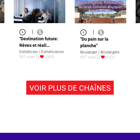
|
|
"Destination future:
"Du pain sur la
Rêves et réali…
planche"
Esthéticien / Esthéticienne
Boulanger / Boulangère
857 vues
2803
907 vues
1221
VOIR PLUS DE CHAÎNES