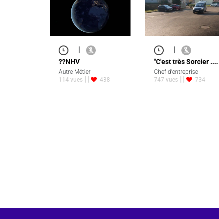
|
|
??NHV
"C'est très Sorcier ....
Autre Métier
Chef d'entreprise
114 vues
438
747 vues
734