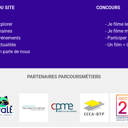
U SITE
CONCOURS
plorer
Je filme l
haines
Je filme 
vénements
Participer
tualités
Un film = 
n parle de nous
PARTENAIRES PARCOURSMÉTIERS