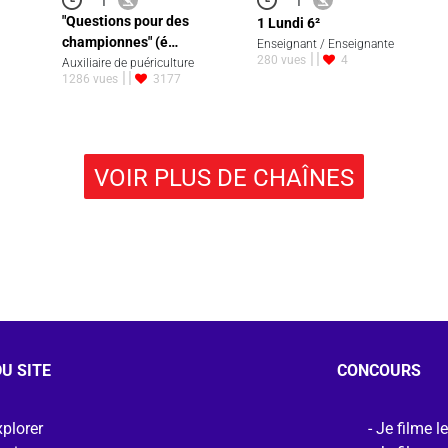
"Questions pour des
1 Lundi 6²
championnes" (é…
Enseignant / Enseignante
280 vues
4
Auxiliaire de puériculture
1286 vues
3177
VOIR PLUS DE CHAÎNES
U SITE
CONCOURS
plorer
Je filme l