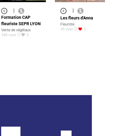
|
|
Formation CAP
Les fleurs d'Anna
fleuriste SEPR LYON
Fleuriste
45 vues
3
Vente de végétaux
388 vues
0