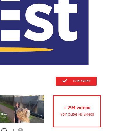
S'ABONNER
+
294
vidéos
Voir toutes les vidéos
|