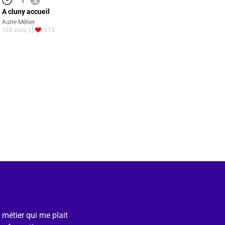
A cluny accueil
Autre Métier
128 vues
113
e métier qui me plait