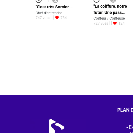
"La coiffure, notre
"C'est très Sorcier ....
futur. Une pass…
Chef d'entreprise
747 vues
734
Coiffeur / Coiffeuse
727 vues
124
PLAN D
Ex