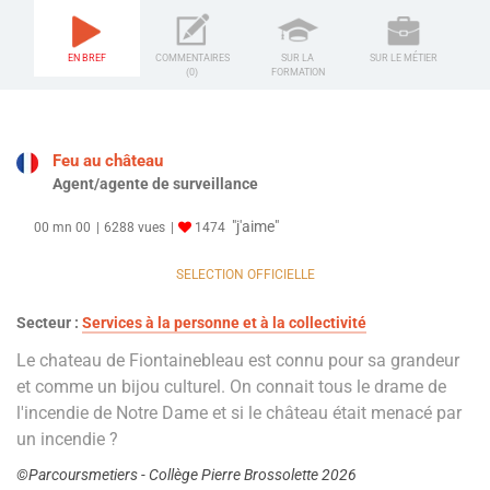
EN BREF
COMMENTAIRES
SUR LA
SUR LE MÉTIER
(0)
FORMATION
Feu au château
Agent/agente de surveillance
"j'aime"
00 mn 00
6288 vues
1474
SELECTION OFFICIELLE
Secteur :
Services à la personne et à la collectivité
Le chateau de Fiontainebleau est connu pour sa grandeur
et comme un bijou culturel. On connait tous le drame de
l'incendie de Notre Dame et si le château était menacé par
un incendie ?
©Parcoursmetiers - Collège Pierre Brossolette 2026