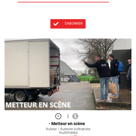
S'ABONNER
|
- Metteur en scène
Auteur / Auteure scénariste
multimédia