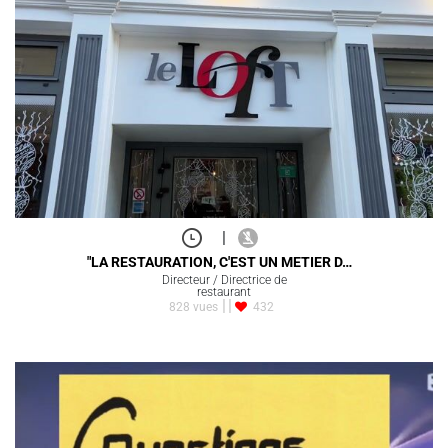
|
"LA RESTAURATION, C'EST UN METIER D…
Directeur / Directrice de
restaurant
828 vues
432