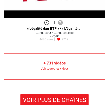
|
« Légalité dan’ BTP » / « L’égalité…
Conducteur / Conductrice de
travaux
4420 vues
2719
+
731
vidéos
Voir toutes les vidéos
VOIR PLUS DE CHAÎNES