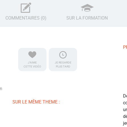
COMMENTAIRES (0)
SUR LA FORMATION
P
J'AIME
JE REGARDE
CETTE VIDÉO
PLUS TARD
un
D
SUR LE MÊME THEME :
c
u
d
j