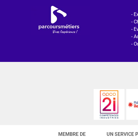
Ex
C
E
Ac
O
MEMBRE DE
UN SERVICE 