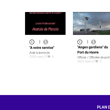
|
|
"Anges gardiens" du
"A votre service"
Port du Havre
Aide à domicile
2550 vues
0
Officier / Officière de port
3023 vues
0
PLAN D