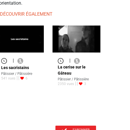
orientation.
 DÉCOUVRIR ÉGALEMENT
|
|
La cerise sur le
Les sacristains
Gâteau
Pâtissier / Pâtissière
541 vues
6
Pâtissier / Pâtissière
2350 vues
3
S'ABONNER