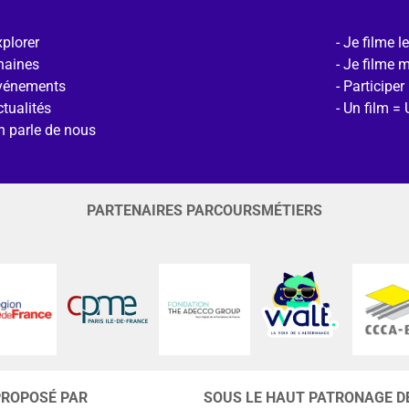
plorer
Je filme l
haines
Je filme 
vénements
Participer
tualités
Un film = 
n parle de nous
PARTENAIRES PARCOURSMÉTIERS
PROPOSÉ PAR
SOUS LE HAUT PATRONAGE D