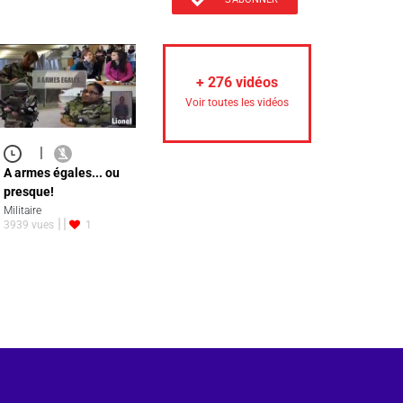
+
276
vidéos
Voir toutes les vidéos
|
A armes égales... ou
presque!
Militaire
3939 vues
1