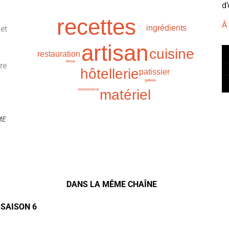
d’
recettes
À
ingrédients
et
artisan
cuisine
restauration
tenue
re
hôtellerie
patissier
gateau
viennoiserie
matériel
ME
DANS LA MÊME CHAÎNE
 SAISON 6