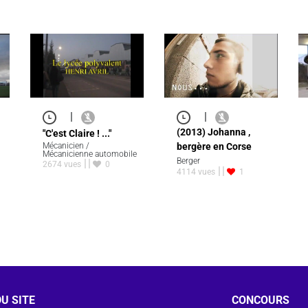
|
|
(2013) Johanna ,
"C'est Claire ! ..."
Mécanicien /
bergère en Corse
Mécanicienne automobile
Berger
2674 vues
0
4114 vues
1
U SITE
CONCOURS