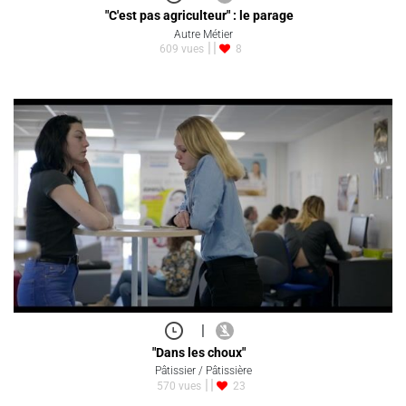
"C'est pas agriculteur" : le parage
Autre Métier
609 vues
8
|
"Dans les choux"
Pâtissier / Pâtissière
570 vues
23