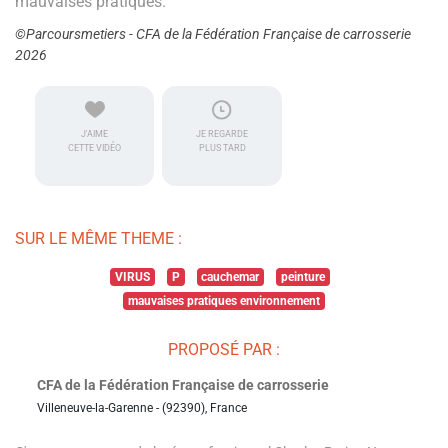
mauvaises pratiques.
©Parcoursmetiers - CFA de la Fédération Française de carrosserie
2026
J'AIME
JE REGARDE
CETTE VIDÉO
PLUS TARD
SUR LE MÊME THEME :
VIRUS
P
cauchemar
peinture
mauvaises pratiques environnement
PROPOSÉ PAR :
CFA de la Fédération Française de carrosserie
Villeneuve-la-Garenne - (92390), France