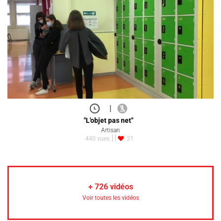
|
"L'objet pas net"
Artisan
440 vues
21
+
726
vidéos
Voir toutes les vidéos