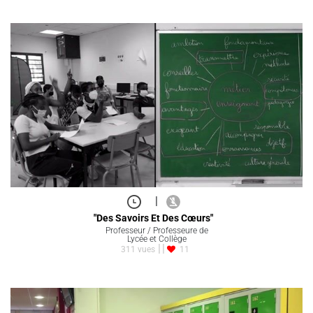
|
"Des Savoirs Et Des Cœurs"
Professeur / Professeure de
Lycée et Collège
311 vues
11