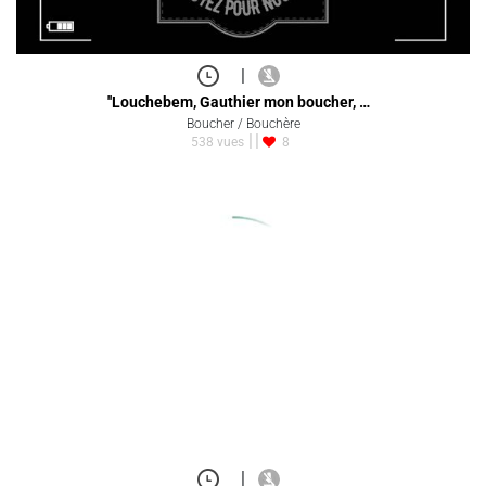
|
''Louchebem, Gauthier mon boucher, …
Boucher / Bouchère
538 vues
8
|