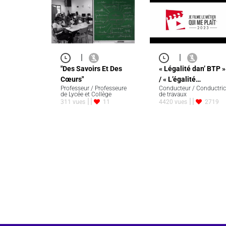
|
|
"Des Savoirs Et Des
« Légalité dan’ BTP »
Cœurs"
/ « L’égalité…
Professeur / Professeure
Conducteur / Conductri
de Lycée et Collège
de travaux
311 vues
11
4420 vues
2719