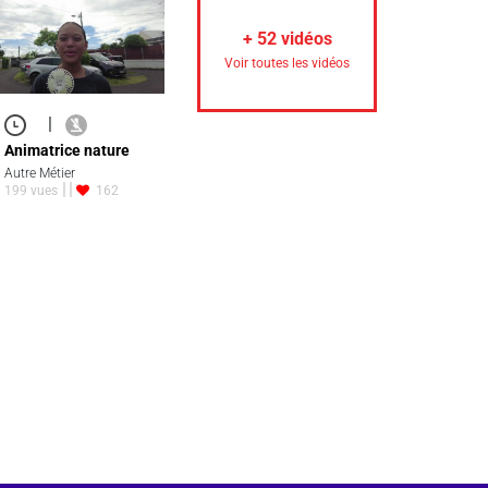
+
52
vidéos
Voir toutes les vidéos
|
Animatrice nature
Autre Métier
199 vues
162