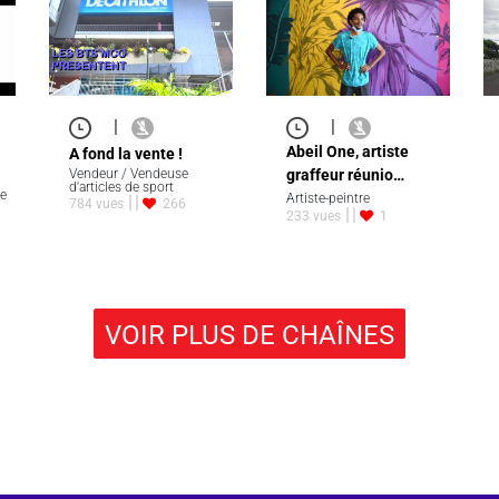
|
|
Abeil One, artiste
A fond la vente !
Vendeur / Vendeuse
graffeur réunio…
d'articles de sport
ce
Artiste-peintre
784 vues
266
233 vues
1
VOIR PLUS DE CHAÎNES