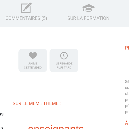
COMMENTAIRES (5)
SUR LA FORMATION
P
J'AIME
JE REGARDE
CETTE VIDÉO
PLUS TARD
Si
co
ob
pe
SUR LE MÊME THEME :
pé
pr
us
t
À
enseignants
rs