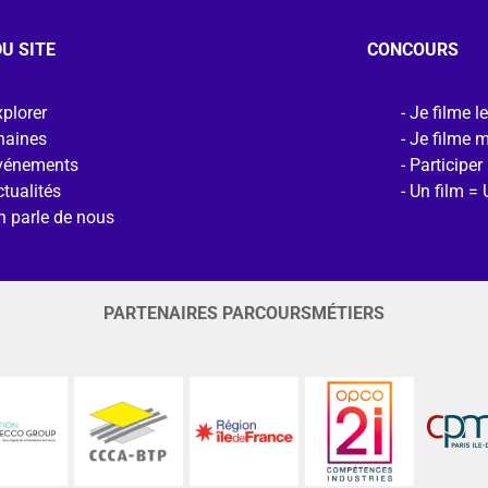
U SITE
CONCOURS
plorer
Je filme l
haines
Je filme 
vénements
Participer
tualités
Un film = 
n parle de nous
PARTENAIRES PARCOURSMÉTIERS