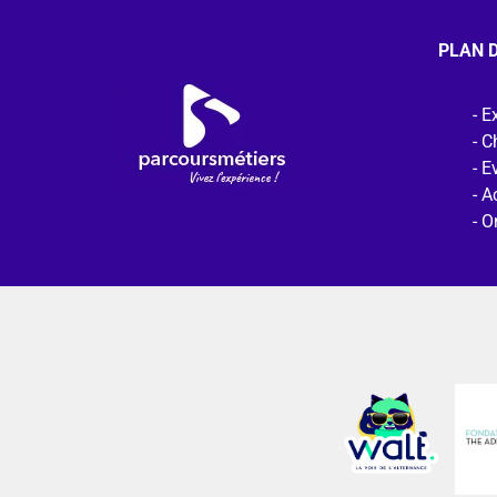
PLAN D
Ex
C
E
Ac
O