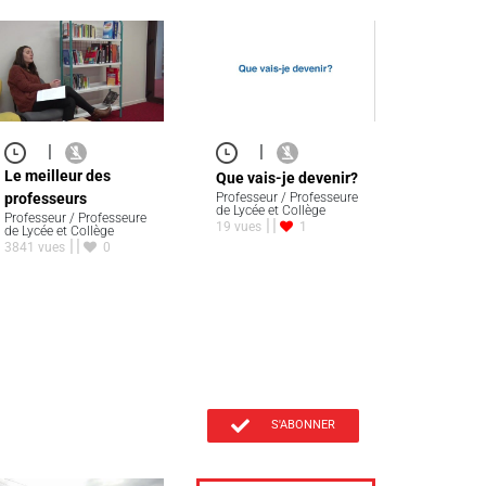
|
|
Le meilleur des
Que vais-je devenir?
professeurs
Professeur / Professeure
de Lycée et Collège
Professeur / Professeure
19 vues
1
de Lycée et Collège
3841 vues
0
S'ABONNER