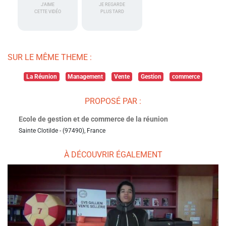
J'AIME
JE REGARDE
CETTE VIDÉO
PLUS TARD
SUR LE MÊME THEME :
La Réunion
Management
Vente
Gestion
commerce
PROPOSÉ PAR :
Ecole de gestion et de commerce de la réunion
Sainte Clotilde - (97490), France
À DÉCOUVRIR ÉGALEMENT