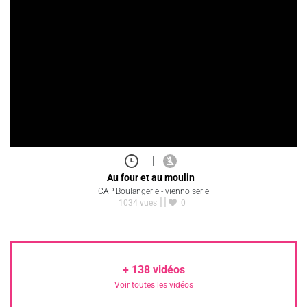
|
Au four et au moulin
CAP Boulangerie - viennoiserie
1034 vues
0
+
138
vidéos
Voir toutes les vidéos