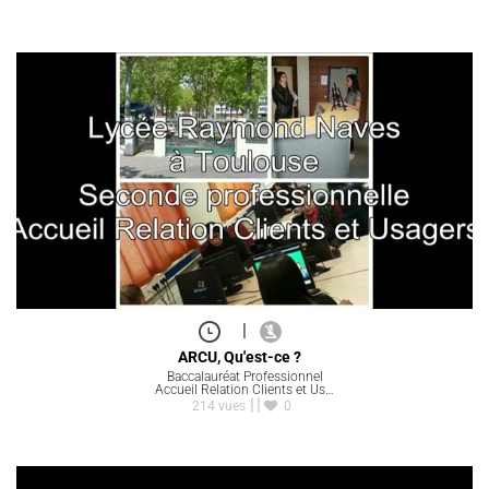
|
ARCU, Qu'est-ce ?
Baccalauréat Professionnel
Accueil Relation Clients et Us…
214 vues
0