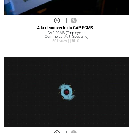
|
A la découverte du CAP ECMS
CAP ECMS (Employé de
Commerce Multi Spécialité)
601 vues
0
|