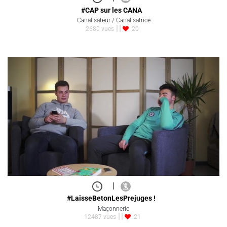
#CAP sur les CANA
Canalisateur / Canalisatrice
2680 vues
20
|
#LaisseBetonLesPrejuges !
Maçonnerie
12487 vues
21