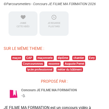
©Parcoursmetiers - Concours JE FILME MA FORMATION 2026
J'AIME
JE REGARDE
CETTE VIDÉO
PLUS TARD
SUR LE MÊME THEME :
maçon
CAP
maçonnerie
diplôme
chantier
Evry
Courcouronnes
essonne
Auguste Perret
lycée professionnel
métier du bâtiment
PROPOSÉ PAR :
Concours JE FILME MA FORMATION
- (),
JE FILME MA FORMATION est un concours vidéo à