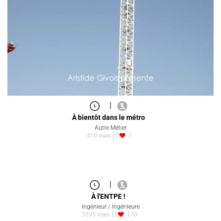
|
À bientôt dans le métro
Autre Métier
410 vues
1
|
À l'ENTPE !
Ingénieur / Ingénieure
5535 vues
170