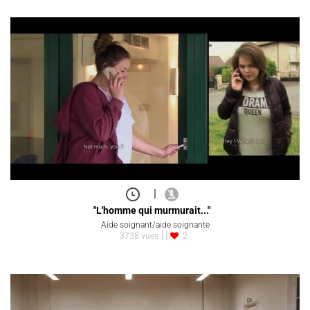
|
"L'homme qui murmurait..."
Aide soignant/aide soignante
3738 vues
2