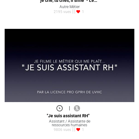
"je crie, tu cries, il siffle" - Le…
Autre Métier
2195 vues
1
|
"Je suis assistant RH"
Assistant / Assistante de
ressources humaines
9806 vues
1