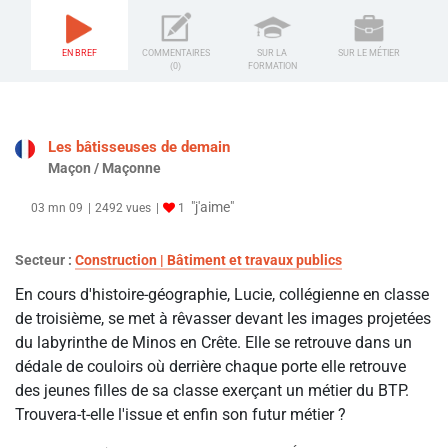
EN BREF
COMMENTAIRES
SUR LA
SUR LE MÉTIER
(0)
FORMATION
Les bâtisseuses de demain
Maçon / Maçonne
"j'aime"
03 mn 09
2492 vues
1
Secteur :
Construction | Bâtiment et travaux publics
En cours d'histoire-géographie, Lucie, collégienne en classe
de troisième, se met à rêvasser devant les images projetées
du labyrinthe de Minos en Crête. Elle se retrouve dans un
dédale de couloirs où derrière chaque porte elle retrouve
des jeunes filles de sa classe exerçant un métier du BTP.
Trouvera-t-elle l'issue et enfin son futur métier ?