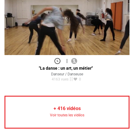
|
"La danse : un art, un métier"
Danseur / Danseuse
4163 vues
0
+
416
vidéos
Voir toutes les vidéos