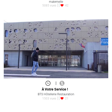
maternelle
5085 vues
42
|
À Votre Service !
BTS Hôtellerie Restauration
1503 vues
21