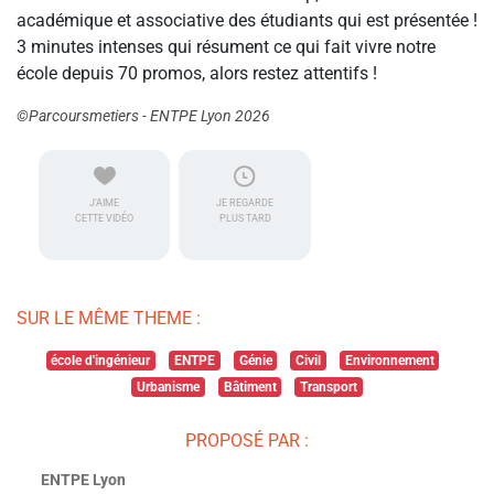
académique et associative des étudiants qui est présentée !
3 minutes intenses qui résument ce qui fait vivre notre
école depuis 70 promos, alors restez attentifs !
©Parcoursmetiers - ENTPE Lyon 2026
J'AIME
JE REGARDE
CETTE VIDÉO
PLUS TARD
SUR LE MÊME THEME :
école d'ingénieur
ENTPE
Génie
Civil
Environnement
Urbanisme
Bâtiment
Transport
PROPOSÉ PAR :
ENTPE Lyon