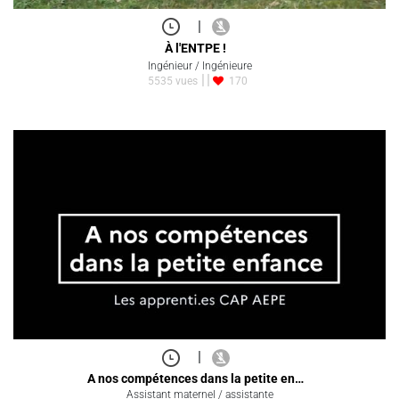
|
À l'ENTPE !
Ingénieur / Ingénieure
5535 vues
170
|
A nos compétences dans la petite en…
Assistant maternel / assistante