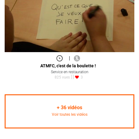
|
ATMFC, c'est de la boulette !
Service en restauration
825 vues
3
+
36
vidéos
Voir toutes les vidéos