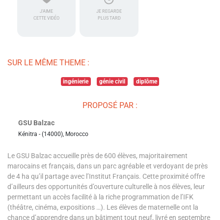
J'AIME
JE REGARDE
CETTE VIDÉO
PLUS TARD
SUR LE MÊME THEME :
ingénierie
génie civil
diplôme
PROPOSÉ PAR :
GSU Balzac
Kénitra - (14000), Morocco
Le GSU Balzac accueille près de 600 élèves, majoritairement
marocains et français, dans un parc agréable et verdoyant de près
de 4 ha qu’il partage avec l’Institut Français. Cette proximité offre
d’ailleurs des opportunités d’ouverture culturelle à nos élèves, leur
permettant un accès facilité à la riche programmation de l’IFK
(théâtre, cinéma, expositions …). Les élèves de maternelle ont la
chance d’apprendre dans un bâtiment tout neuf, livré en septembre