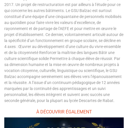
2017. Un projet de restructuration est par ailleurs à l’étude pour ce
qui concerne les autres bâtiments. Le GSU Balzac est surtout
constitué d’une équipe d’une cinquantaine de personnels mobilisés
au quotidien pour faire vivre les valeurs d’excellence, de
rayonnement et de partage de l’AEFE et pour mettre en œuvre le
projet d’établissement. Ce dernier, volontairement articulé autour de
la spécificité d’un fonctionnement en groupe scolaire, se décline en
4 axes : Œuvrer au développement d’une culture du vivre-ensemble
et de la citoyenneté Renforcer la maîtrise des langues Bâtir une
culture scientifique solide Permettre à chaque élève de réussir. Par
sa dimension humaine et la mise en œuvre de nombreux projets à
vocation citoyenne, culturelle, linguistique ou scientifique, le GSU
Balzac accompagne sereinement ses élèves vers l’épanouissement
et la réussite. A l’issue d’un continuum pédagogique de 12 années
marquées par la continuité des apprentissages et un suivi
personnalisé, les élèves intègrent et suivent avec succès une
seconde générale, pour la plupart au lycée Descartes de Rabat.
À DÉCOUVRIR ÉGALEMENT