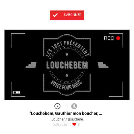
S'ABONNER
|
''Louchebem, Gauthier mon boucher, …
Boucher / Bouchère
538 vues
8