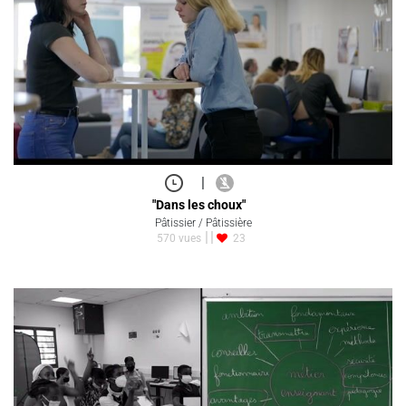
|
"Dans les choux"
Pâtissier / Pâtissière
570 vues
23