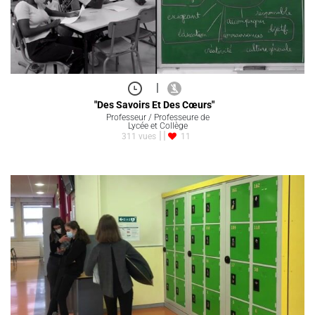
|
"Des Savoirs Et Des Cœurs"
Professeur / Professeure de
Lycée et Collège
311 vues
11