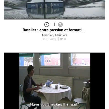
|
Batelier : entre passion et formati…
Marinier / Marinière
3631 vues
0