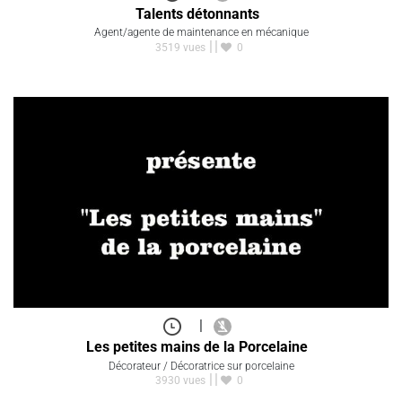
Talents détonnants
Agent/agente de maintenance en mécanique
3519 vues
0
|
Les petites mains de la Porcelaine
Décorateur / Décoratrice sur porcelaine
3930 vues
0