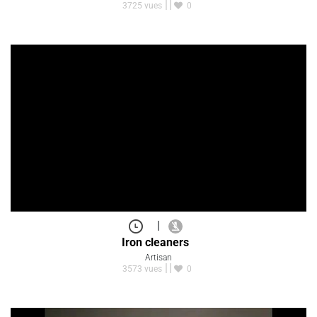
3725 vues
0
|
Iron cleaners
Artisan
3573 vues
0