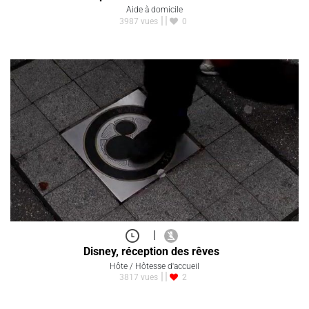
Aide à domicile
3987 vues
0
|
Disney, réception des rêves
Hôte / Hôtesse d'accueil
3817 vues
2