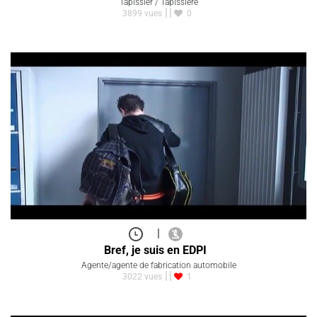
Tapissier / Tapissière
3899 vues
0
|
Bref, je suis en EDPI
Agente/agente de fabrication automobile
3022 vues
1