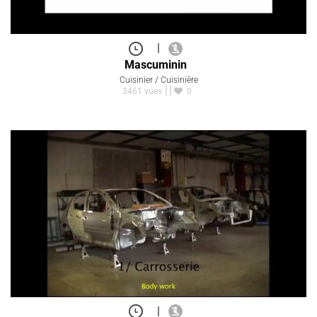
|
Mascuminin
Cuisinier / Cuisinière
3461 vues
0
|