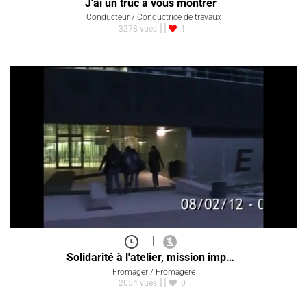
J'ai un truc à vous montrer
Conducteur / Conductrice de travaux
3278 vues
1
|
Solidarité à l'atelier, mission imp…
Fromager / Fromagère
2054 vues
0