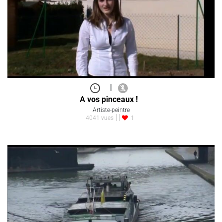
|
A vos pinceaux !
Artiste-peintre
4041 vues
1