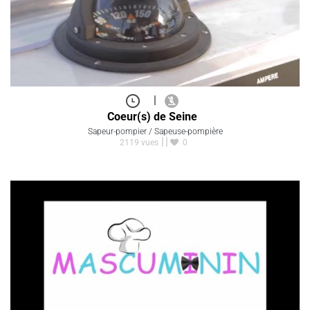
|
Coeur(s) de Seine
Sapeur-pompier / Sapeuse-pompière
2119 vues
0