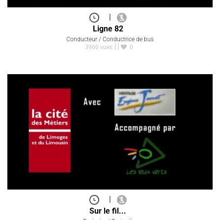
|
Ligne 82
Conducteur / Conductrice de bus
3960 vues
0
|
Sur le fil...