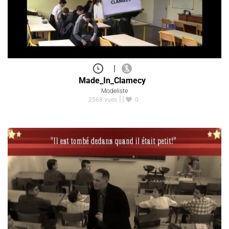
|
Made_In_Clamecy
Modeliste
2568 vues
0