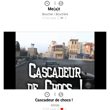
|
Me(a)t
Boucher / Bouchère
2730 vues
0
|
Cascadeur de chocs !
Artiste
2755 vues
1