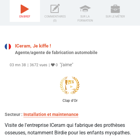
EN BREF
COMMENTAIRES
SUR LA
SUR LE MÉTIER
(0)
FORMATION
ICeram, Je kiffe !
Agente/agente de fabrication automobile
"j'aime"
03 mn 38
3672 vues
0
Clap d'Or
Secteur :
Installation et maintenance
Visite de l'entreprise ICeram qui fabrique des prothèses
osseuses, notamment Birdie pour les enfants myopathes.