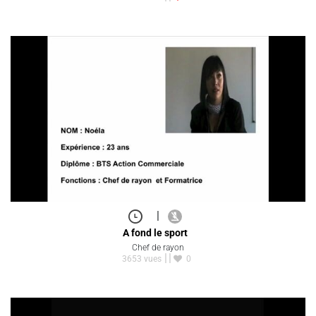
|
A fond le sport
Chef de rayon
3653 vues
0