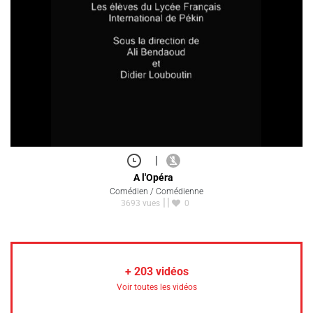
|
A l'Opéra
Comédien / Comédienne
3693 vues
0
+
203
vidéos
Voir toutes les vidéos