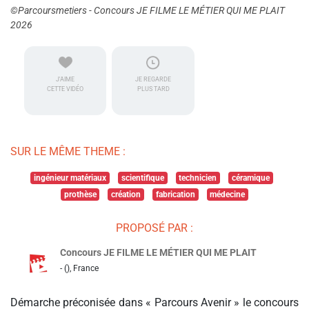
©Parcoursmetiers - Concours JE FILME LE MÉTIER QUI ME PLAIT
2026
J'AIME
JE REGARDE
CETTE VIDÉO
PLUS TARD
SUR LE MÊME THEME :
ingénieur matériaux
scientifique
technicien
céramique
prothèse
création
fabrication
médecine
PROPOSÉ PAR :
Concours JE FILME LE MÉTIER QUI ME PLAIT
- (), France
Démarche préconisée dans « Parcours Avenir » le concours