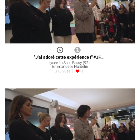
|
"J'ai adoré cette expérience !" #JF…
Lycée La Salle Passy (92) -
Emmanuelle Hardelin
313 vues
1