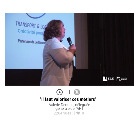
|
"Il faut valoriser ces métiers"
Valérie Dequen, déléguée
générale de l'AFT
2264 vues
0