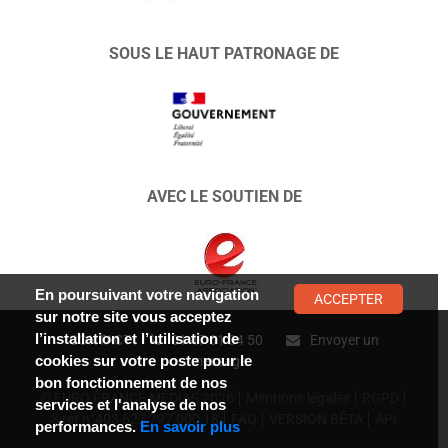
SOUS LE HAUT PATRONAGE DE
AVEC LE SOUTIEN DE
En poursuivant votre navigation
ACCEPTER
sur notre site vous acceptez
l’installation et l’utilisation de
CONTACT :
01 47 01 34 50
Envoyer un
cookies sur votre poste pour le
message
bon fonctionnement de nos
© EURO FRANCE MÉDIAS 2026
Mentions légales
RGPD
services et l'analyse de nos
Siret n°403 627 797 000 18
FAQ
VERSION BÊTA
API
performances.
En savoir plus