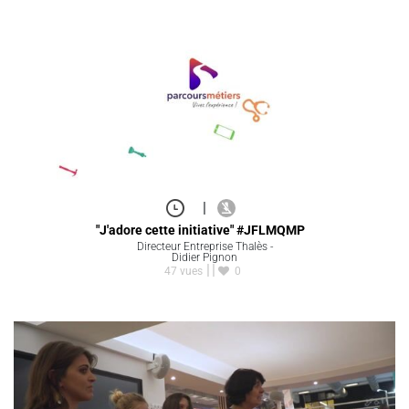
|
"J'adore cette initiative" #JFLMQMP
Directeur Entreprise Thalès -
Didier Pignon
47 vues
0