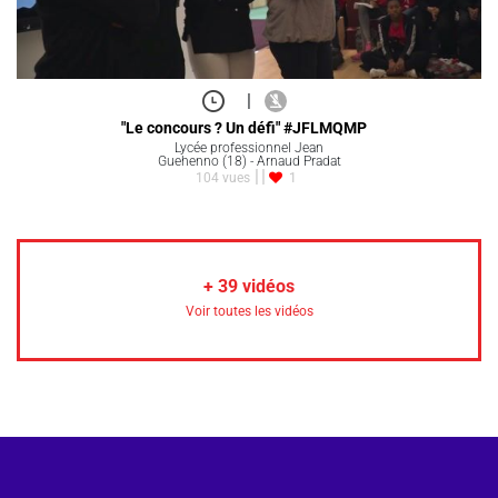
|
"Le concours ? Un défi" #JFLMQMP
Lycée professionnel Jean
Guehenno (18) - Arnaud Pradat
104 vues
1
+
39
vidéos
Voir toutes les vidéos