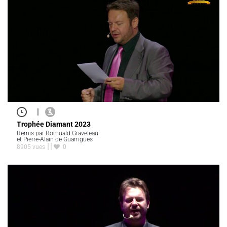
|
Trophée Diamant 2023
Remis par Romuald Graveleau
et Pierre-Alain de Guarrigues
8905 vues
0