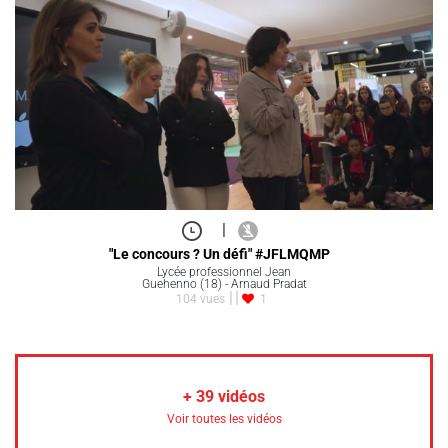
|
"Le concours ? Un défi" #JFLMQMP
Lycée professionnel Jean
Guehenno (18) - Arnaud Pradat
104 vues
1
+
39
vidéos
Voir toutes les vidéos