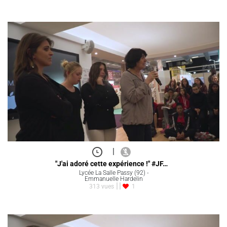
|
"J'ai adoré cette expérience !" #JF…
Lycée La Salle Passy (92) -
Emmanuelle Hardelin
313 vues
1