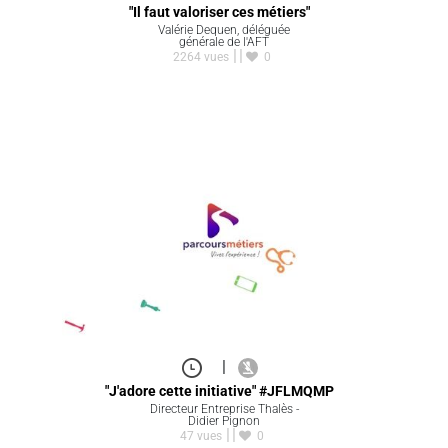
"Il faut valoriser ces métiers"
Valérie Dequen, déléguée
générale de l'AFT
2264 vues
0
|
"J'adore cette initiative" #JFLMQMP
Directeur Entreprise Thalès -
Didier Pignon
47 vues
0