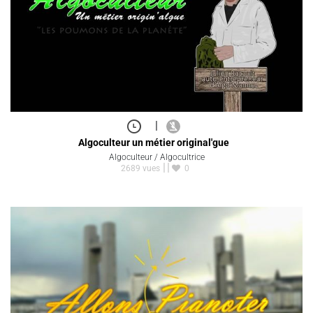
|
Algoculteur un métier original'gue
Algoculteur / Algocultrice
2689 vues
0