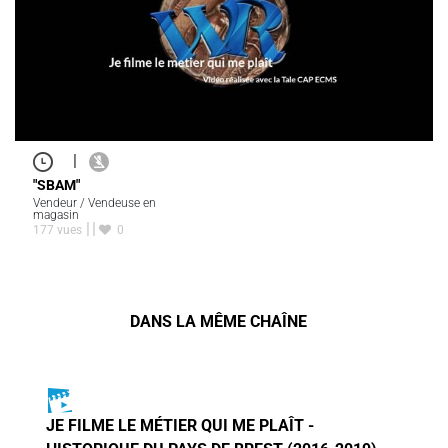
|
"SBAM"
Vendeur / Vendeuse en
magasin
177 vues
0
DANS LA MÊME CHAÎNE
JE FILME LE MÉTIER QUI ME PLAÎT -