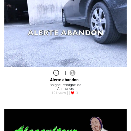
|
Alerte abandon
Soigneur/soigneuse
Animalière
121 vues
3