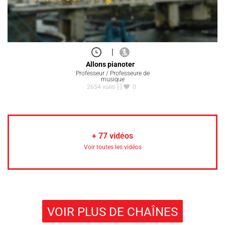
|
Allons pianoter
Professeur / Professeure de
musique
2654 vues
0
+
77
vidéos
Voir toutes les vidéos
VOIR PLUS DE CHAÎNES