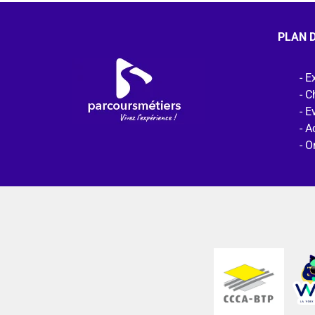
PLAN D
Ex
C
E
Ac
O