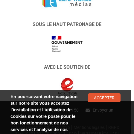
SOUS LE HAUT PATRONAGE DE
AVEC LE SOUTIEN DE
En poursuivant votre navigation
ACCEPTER
sur notre site vous acceptez
l’installation et l’utilisation de
CONTACT :
01 47 01 34 50
Envoyer un
cookies sur votre poste pour le
message
bon fonctionnement de nos
© EURO FRANCE MÉDIAS 2026
Mentions légales
RGPD
services et l'analyse de nos
Siret n°403 627 797 000 18
FAQ
VERSION BÊTA
API