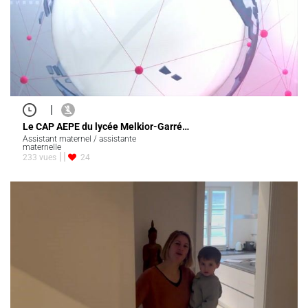
|
Le CAP AEPE du lycée Melkior-Garré…
Assistant maternel / assistante
maternelle
233 vues
24