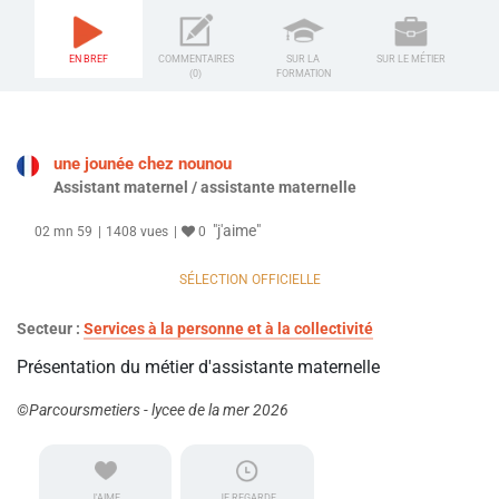
EN BREF
COMMENTAIRES
SUR LA
SUR LE MÉTIER
(0)
FORMATION
une jounée chez nounou
Assistant maternel / assistante maternelle
"j'aime"
02 mn 59
1408 vues
0
SÉLECTION OFFICIELLE
Secteur :
Services à la personne et à la collectivité
Présentation du métier d'assistante maternelle
©Parcoursmetiers - lycee de la mer 2026
J'AIME
JE REGARDE